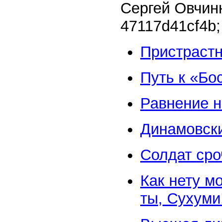
Сергей Овчин
47117d41cf4b
;
Пристрастн
Путь к «Бо
Равнение 
Динамовск
Солдат ср
Как нету мо
ты, Сухуми