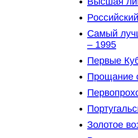
Высшая ли
Российски
Самый лучш
– 1995
Первые Ку
Прощание с
Первопрох
Португальс
Золотое в