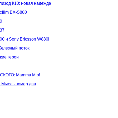
зод К10: новая надежда
xilim EX-S880
0
37
0 и Sony Ericsson W880i
елезный поток
ие герои
КОГО: Mamma Mio!
Мысль номер два