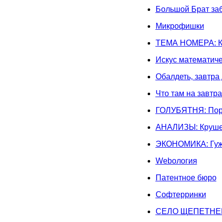
Большой Брат заб
Микрофишки
ТЕМА НОМЕРА: К
Искус математиче
Обалдеть, завтра 
Что там на завтр
ГОЛУБЯТНЯ: Пор
АНАЛИЗЫ: Круше
ЭКОНОМИКА: Гуже
Weboлогия
Патентное бюро
Софтерринки
СЕЛО ЩЕПЕТНЕВК