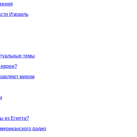
ожения
асти Израиль
ктуальные темы
 евреи?
правляют миром
и
ы из Египта?
американского радио