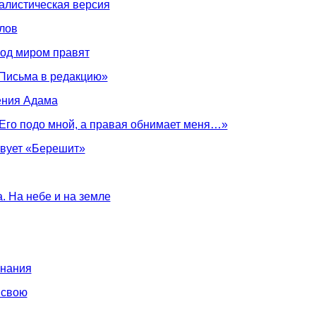
балистическая версия
лов
лод миром правят
«Письма в редакцию»
ения Адама
 Его подо мной, а правая обнимает меня…»
твует «Берешит»
. На небе и на земле
гнания
 свою