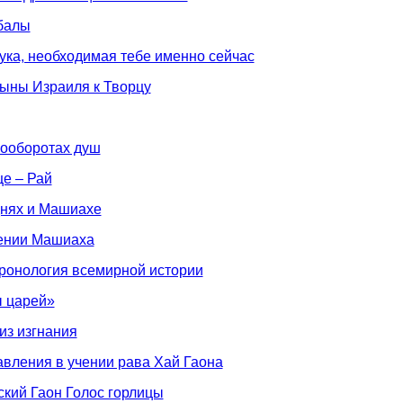
балы
аука, необходимая тебе именно сейчас
сыны Израиля к Творцу
угооборотах душ
ще – Рай
днях и Машиахе
лении Машиаха
ронология всемирной истории
ы царей»
из изгнания
авления в учении рава Хай Гаона
ский Гаон Голос горлицы