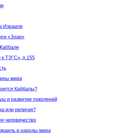
ля
а Израиля
ниги «Зоар»
 Каббале
 к ТЭ"С», п.155
сть
тины мира
 боится Каббалы?
душ и развитие поколений
ка или религия?
е человечество
Израиль и народы мира