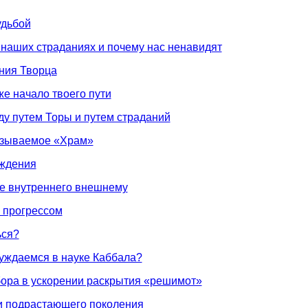
удьбой
в наших страданиях и почему нас ненавидят
ния Творца
же начало твоего пути
ду путем Торы и путем страданий
называемое «Храм»
ождения
ие внутреннего внешнему
я прогрессом
ься?
уждаемся в науке Каббала?
ора в ускорении раскрытия «решимот»
и подрастающего поколения