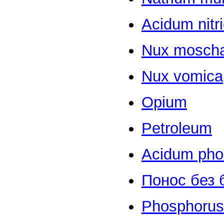
Acidum nitr
Nux mosch
Nux vomica
Opium
Petroleum
Acidum pho
Понос без 
Phosphorus