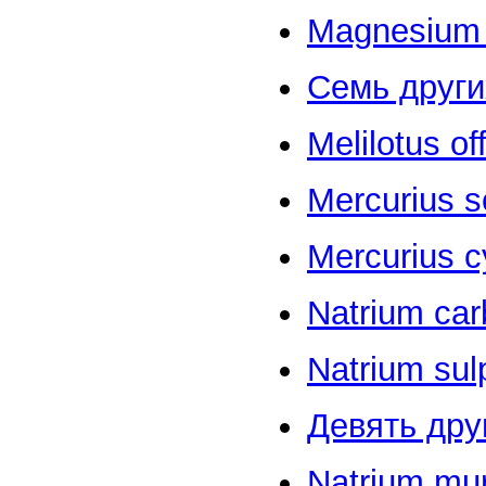
Magnesium 
Семь други
Melilotus off
Mercurius s
Mercurius c
Natrium ca
Natrium sul
Девять дру
Natrium mur