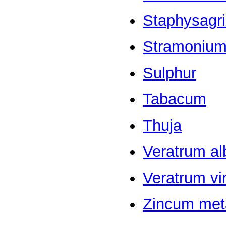
Staphysagr
Stramoniu
Sulphur
Tabacum
Thuja
Veratrum a
Veratrum vi
Zincum met