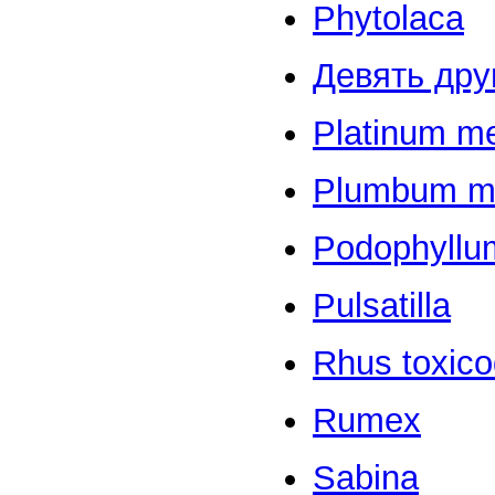
Phytolaca
Девять дру
Platinum me
Plumbum me
Podophyllu
Pulsatilla
Rhus toxic
Rumex
Sabina