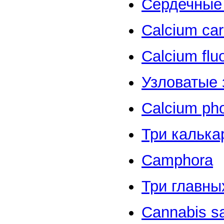
Сердечные
Calcium ca
Calcium flu
Узловатые 
Calcium ph
Три калька
Camphora
Три главны
Cannabis sa