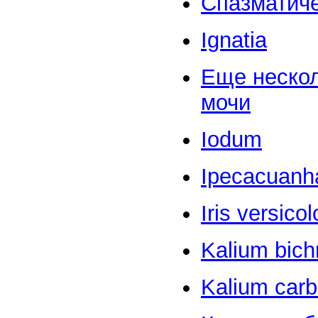
Спазматич
Ignatia
Еще нескол
мочи
Iodum
Ipecacuanh
Iris versicol
Kalium bic
Kalium car