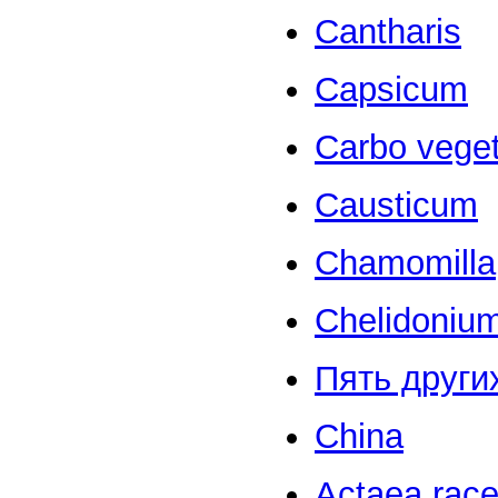
Cantharis
Capsicum
Carbo veget
Causticum
Chamomilla
Chelidoniu
Пять други
China
Actaea race