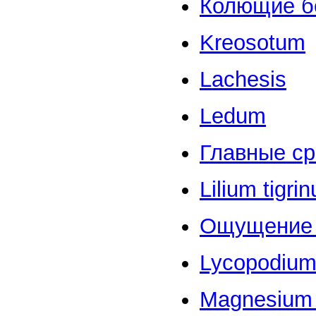
Колющие б
Kreosotum
Lachesis
Ledum
Главные ср
Lilium tigri
Ощущение 
Lycopodiu
Magnesium 