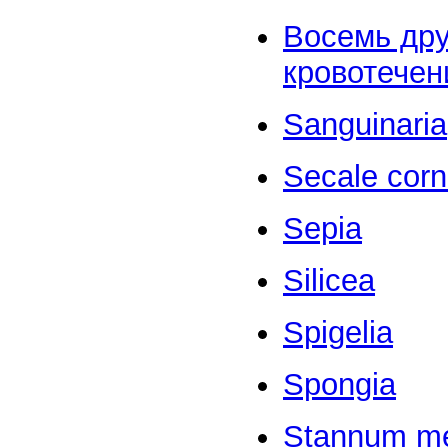
Восемь дру
кровотечен
Sanguinaria
Secale cor
Sepia
Silicea
Spigelia
Spongia
Stannum me