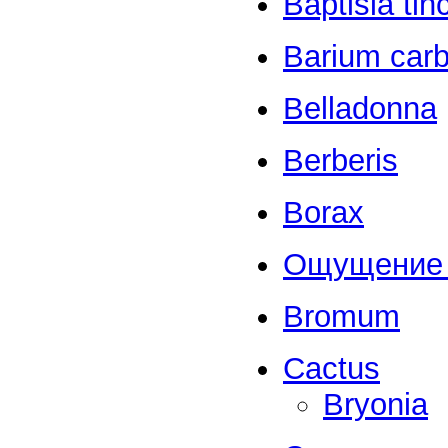
Baptisia tin
Barium car
Belladonna
Berberis
Borax
Ощущение 
Bromum
Cactus
Bryonia