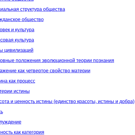
иальная структура общества
ажданское общество
овек и культура
совая культура
пы цивилизаций
новные положения эволюционной теории познания
ажение как четвертое свойство материи
ина как процесс
терии истины
сота и ценность истины (единство красоты, истины и добра)
жь
блуждение
ность как категория