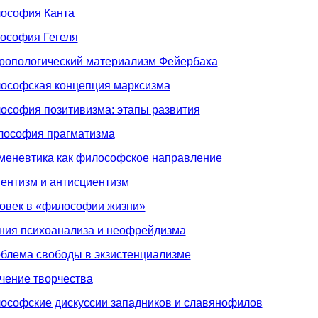
лософия Канта
лософия Гегеля
тропологический материализм Фейербаха
лософская концепция марксизма
ософия позитивизма: этапы развития
илософия прагматизма
рменевтика как философское направление
ентизм и антисциентизм
ловек в «философии жизни»
ения психоанализа и неофрейдизма
блема свободы в экзистенциализме
чение творчества
ософские дискуссии западников и славянофилов