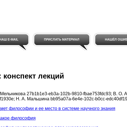
НАШ E-MAIL
ПРИСЛАТЬ МАТЕРИАЛ
НАШЁЛ ОШИ
 конспект лекций
 Мельникова
27b1b1e3-eb3a-102b-9810-fbae753fdc93
; В. О.
f1930e
; Н. А. Мальшина
bb95a07a-6e4e-102c-b0cc-edc40df1
мет философии и ее место в системе научного знания
такое философия