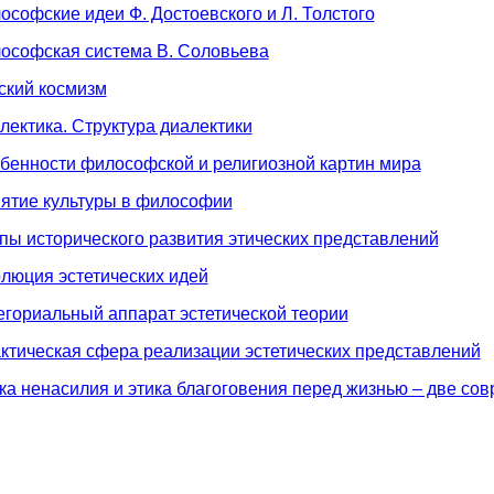
ософские идеи Ф. Достоевского и Л. Толстого
ософская система В. Соловьева
ский космизм
лектика. Структура диалектики
бенности философской и религиозной картин мира
нятие культуры в философии
пы исторического развития этических представлений
люция эстетических идей
егориальный аппарат эстетической теории
ктическая сфера реализации эстетических представлений
ка ненасилия и этика благоговения перед жизнью – две со