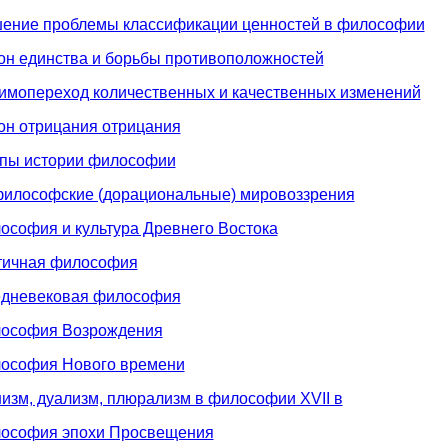
шение проблемы классификации ценностей в философии
он единства и борьбы противоположностей
аимопереход количественных и качественных изменений
он отрицания отрицания
апы истории философии
философские (дорациональные) мировоззрения
ософия и культура Древнего Востока
нтичная философия
едневековая философия
лософия Возрождения
лософия Нового времени
изм, дуализм, плюрализм в философии XVII в
лософия эпохи Просвещения