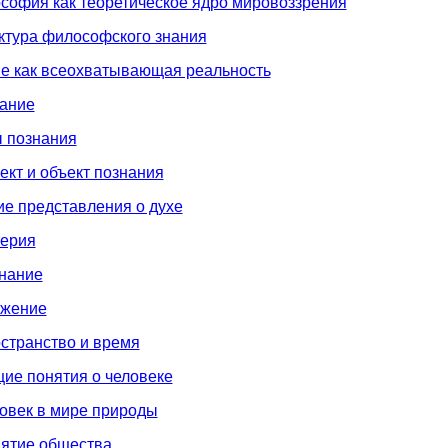
софия как теоретическое ядро мировоззрения
ктура философского знания
ие как всеохватывающая реальность
нание
ы познания
ект и объект познания
е представления о духе
терия
знание
ижение
странство и время
ие понятия о человеке
овек в мире природы
нятие общества