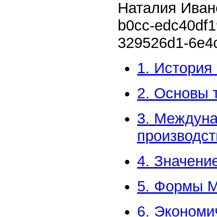
Наталия Ива
b0cc-edc40df
329526d1-6e4
1. Истори
2. Основы
3. Междуна
производст
4. Значени
5. Формы М
6. Экономи