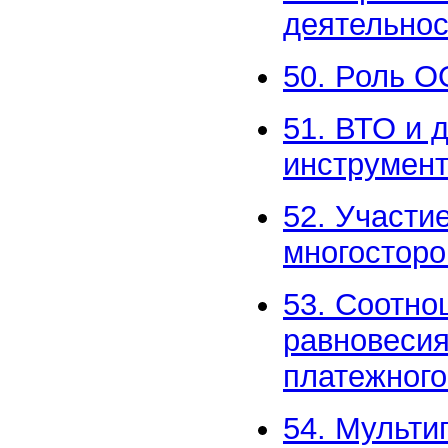
деятельнос
50. Роль О
51. ВТО и 
инструмент
52. Участи
многосторо
53. Соотно
равновесия
платежного
54. Мульти