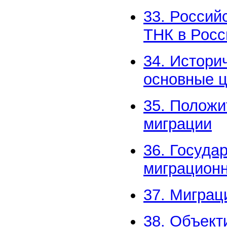
33. Россий
ТНК в Росс
34. Истори
основные 
35. Положи
миграции
36. Госуда
миграционн
37. Миграц
38. Объект