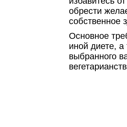
избавитесь от
обрести жела
собственное з
Основное треб
иной диете, а
выбранного ва
вегетарианств