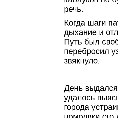
речь.
Когда шаги па
дыхание и от
Путь был своб
перебросил уз
звякнуло.
День выдался
удалось выясн
города устраи
помолвки его 