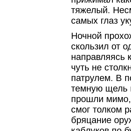
тяжелый. Нес
самых глаз ук
Ночной прохож
скользил от о
направляясь к
чуть не стол
патрулем. В п
темную щель 
прошли мимо, 
смог толком р
бряцание ору
каблуков по 