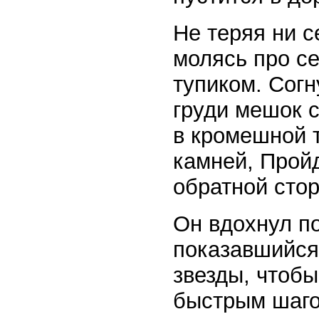
Не теряя ни с
молясь про се
тупиком. Согн
груди мешок с
в кромешной 
камней, Прой
обратной сто
Он вдохнул по
показавшийся
звезды, чтоб
быстрым шагом