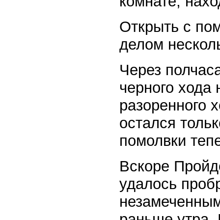
комнате, нахо
Открыть с по
делом несколь
Через полчас
черного хода 
разоренного х
остался тольк
помолвки тепе
Вскоре Пройд
удалось пробр
незамеченным.
раньше утра. 