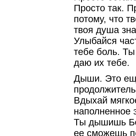
Просто так. П
потому, что тв
твоя душа зна
Улыбайся част
тебе боль. Ты
даю их тебе.
Дыши. Это ещ
продолжитель
Вдыхай мягкое
наполненное 
Ты дышишь Бо
ее сможешь п