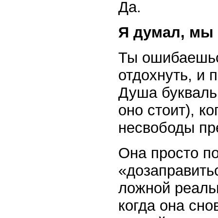
Да.
Я думал, мы 
Ты ошибаешьс
отдохнуть, и 
Душа буквальн
оно стоит), ко
несвободы пр
Она просто по
«дозаправитьс
ложной реаль
когда она сно