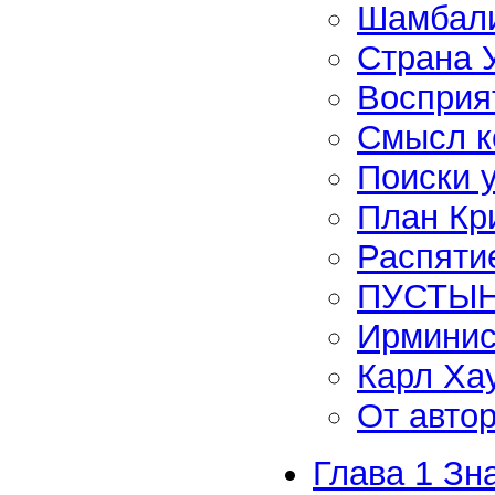
Шамбали
Страна У
Восприя
Смысл к
Поиски 
План Кр
Распяти
ПУСТЫН
Ирминис
Карл Ха
От авто
Глава 1 Зн