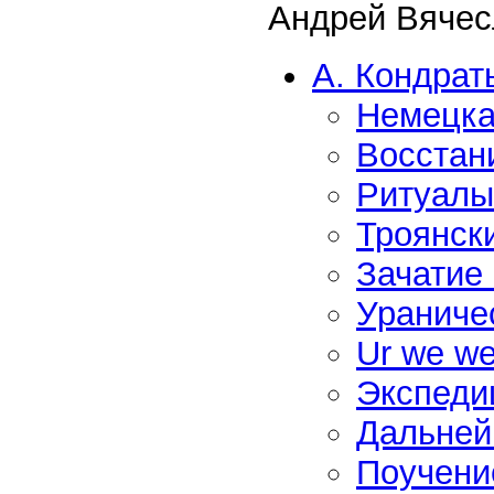
Андрей Вячес
А. Кондрат
Немецка
Восстан
Ритуалы
Троянск
Зачатие
Ураниче
Ur we w
Экспеди
Дальней
Поучени