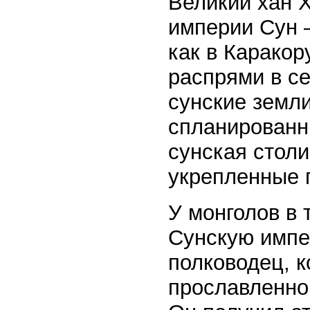
Великий хан 
империи Сун –
как в Карако
распрями в с
сунские земл
спланированн
сунская стол
укрепленные 
У монголов в
Сунскую имп
полководец, к
прославленног