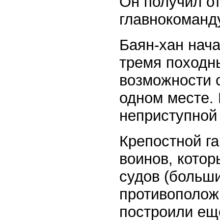
Он получил от
главнокоманд
Баян-хан нача
тремя походн
возможности с
одном месте.
неприступной 
Крепостной га
воинов, кото
судов (больши
противополож
построили еще