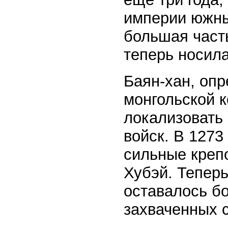
империи южны
большая част
теперь носил
Баян-хан, оп
монгольской к
локализовать
войск. В 1273
сильные креп
Хубэй. Тепер
оставалось б
захваченных 