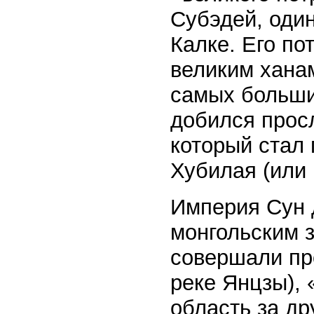
Субэдей, один
Калке. Его по
великим хана
самых больши
добился прос
который стал 
Хубилая (или 
Империя Сун 
монгольским з
совершали про
реке Янцзы),
область за др