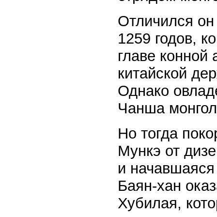
Отличился он 
1259 годов, к
главе конной 
китайской де
Однако овлад
Чанша монгол
Но тогда поко
Мункэ от диз
и начавшаяся
Баян-хан ока
Хубилая, кот