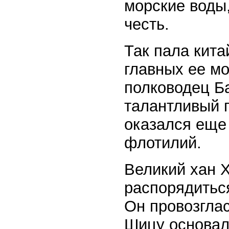
морские воды
честь.
Так пала кита
главных ее м
полководец Б
талантливый 
оказался еще
флотилий.
Великий хан 
распорядитьс
Он провозгла
Шицу основал