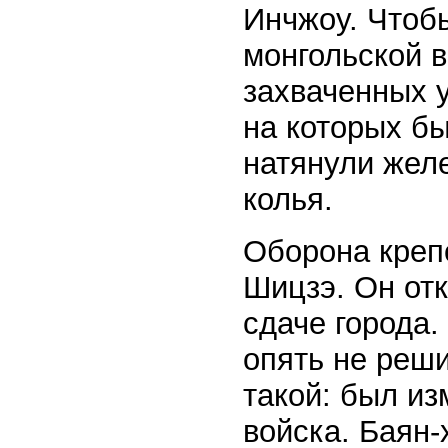
Инчжоу. Чтоб
монгольской 
захваченных у
на которых бы
натянули жел
колья.
Оборона креп
Шицзэ. Он отк
сдаче города.
опять не реш
такой: был и
войска. Баян-