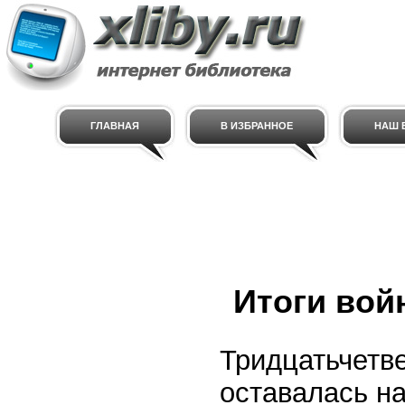
ГЛАВНАЯ
В ИЗБРАННОЕ
НАШ E
Итоги вой
Тридцатьчетве
оставалась н