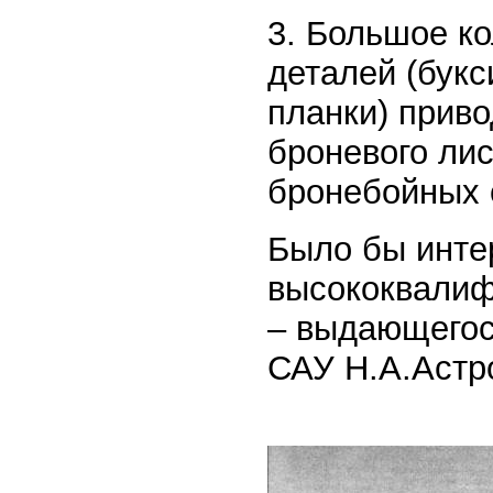
3. Большое к
деталей (бук
планки) прив
броневого ли
бронебойных 
Было бы инте
высококвалиф
– выдающегося
САУ Н.А.Астров