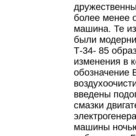
дружественны
более менее 
машина. Те из
были модерни
Т-34- 85 обра
изменения в к
обозначение 
воздухоочист
введены подо
смазки двига
электрогенер
машины ночью