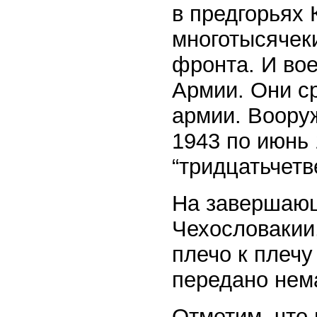
в предгорьях 
многотысячек
фронта. И вое
Армии. Они с
армии. Воору
1943 по июнь 
“тридцатьчетв
На завершающ
Чехословакии
плечо к плечу
передано нем
Отметим, что 