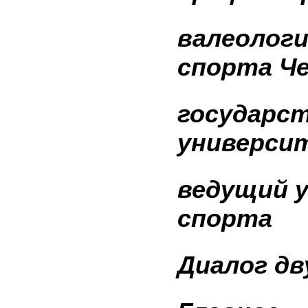
валеологи
спорта Ч
государс
универси
ведущий у
спорта
Диалог
дв