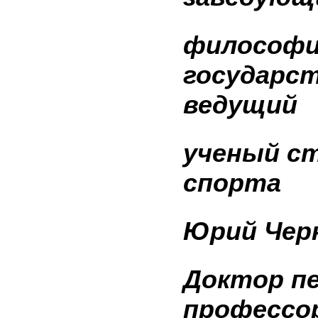
философи
государс
ведущий
ученый с
спорта
Юрий
Чер
Доктор пе
профессор