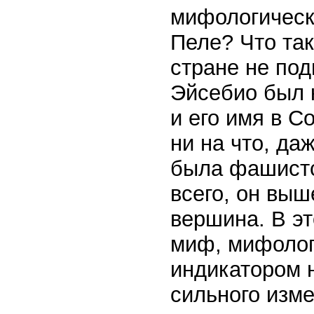
мифологическ
Пеле? Что так
стране не под
Эйсебио был 
и его имя в 
ни на что, даж
была фашистс
всего, он выш
вершина. В э
миф, мифолог
индикатором н
сильного изм