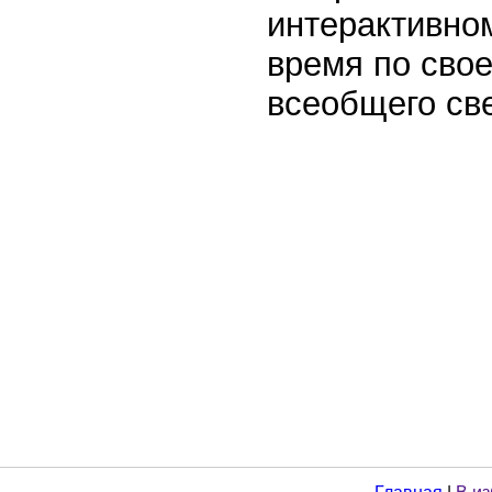
интерактивно
время по сво
всеобщего св