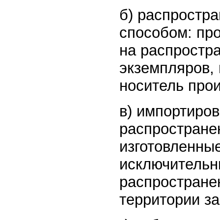
б) распростр
способом: прод
на распростр
экземпляров,
носитель про
в) импортиро
распростране
изготовленны
исключительны
распростране
территории з