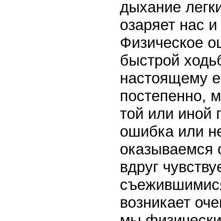
дыхание легки
озаряет нас и
Физическое о
быстрой ходьб
настоящему ег
постепенно, м
той или иной
ошибка или н
оказываемся о
вдруг чувств
съежившимися,
возникает оч
мы физически 