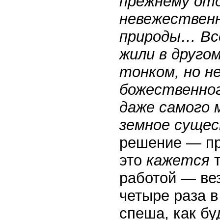
прежнему отд
невежественн
природы… Все
жили в друго
тонком, но н
божественног
даже самого 
земное сущес
решение — пр
это
кажется
т
работой — вез
четыре раза в
спеша, как бу