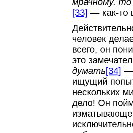
мрачному, то
[33]
— как-то 
Действительн
человек делае
всего, он пон
это замечател
думать
[34]
— 
ищущий попыт
нескольких ми
дело! Он пойм
изматывающем
исключительн