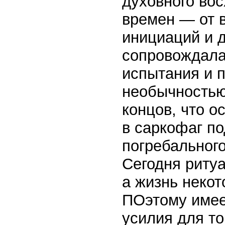
духовного во
времен — от 
инициаций и 
сопровождала
испытания и 
необычностью 
концов, что о
в саркофаг по
погребальног
Сегодня риту
а жизнь неко
ПОэтому имее
усилия для то