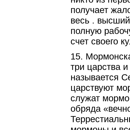
получает жал
весь . высший
полную рабочу
счет своего ку
15. Мормонска
три царства и
называется С
царствуют мо
служат мормо
обряда «вечно
Террестиальн
мормоны и вс