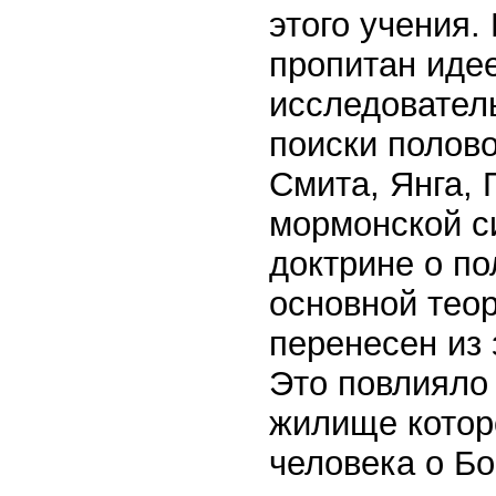
этого учения.
пропитан иде
исследователь
поиски полов
Смита, Янга, 
мормонской си
доктрине о по
основной тео
перенесен из 
Это повлияло 
жилище которо
человека о Бо