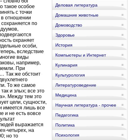
– словно бог
Деловая литература
о такое особое
инять с точки
Домашние животные
 в отношении
д сохраняется по
Домоводство
идуумов,
подвергаются
Здоровье
ность охраняет
История
отдельные особи,
теперь, вследствие
Компьютеры и Интернет
 многие виды
таковы, например,
Кулинария
земли. При
… Так же обстоит
Культурология
двухлетнего
ли. То же самое
Литературоведение
так и злых; все это
Медицина
а». Между тем это
ует цели, сущности,
Научная литература - прочее
и имеется лишь все
е и не есть вовсе
Педагогика
ультат
ь людей выражается
Политика
ех-четырех, на
Психология
0; но то