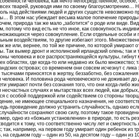
собенности человека, как нечто непосредственное, особое, 
всех тварей, руководя ими по своему благоусмотрению… Н
оль над действиями людей и других существ невозможно пр
ды… В этом нас убеждает весьма малое попечение природы
чем, природа так же мало „заботится“ о роде или виде. Ви
 потому что вид есть не что иное, как совокупность индив
ножающихся через совокупление. Если отдельные особи и 
ным воздействиям, то другие избегают этого. Множествен
ак же или, вернее, по той же причине, по которой умирают 
. Так вымер дронт и исполинский ирландский олень; так и 
оны человека и все распространяющейся культуры, гибнут
х областях, где когда-то или недавно их было множество; 
дских островах; со временем они совсем исчезнут с лика 
 тысячами приносятся в жертву, беззаботно, без сожаления
 человека. И половина рода человеческого не доживает до 
ети умирают почти без сознания того, что они когда-либо жи
и несчастных случаях и мытарствах всех людей, как добрых, 
ся с особой поддержкой или содействием со стороны творц
дение, не имеющее специального назначения, не соответств
едь провидение должно устранить случайность, однако есл
случайности сохраняют свою силу, поэтому такое провидени
мер, одно из «божьих установлении» в природе, то есть рез
водится к тому, что соответственно числу лет и смертност
 так, например, на первом году умирает один ребенок из тр
, на седьмом году – один из 50, на десятом году – один из 10