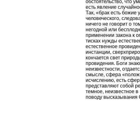
обстоятельство, что ум
есть явление случайно
Так, «брак есть божие
человеческого, следов
ничего не говорит о то
негодной или бесплодно
применении закона к о
тисках нужды естестве
естественное провиден
инстанции, сверхприро
кончается свет природы
провидения. Боги знаю
неизвестности, отдаетс
смысле, сфера «полож
исчислению, есть сфер
представляют собой ре
темное, неизвестное в
поводу высказывания С