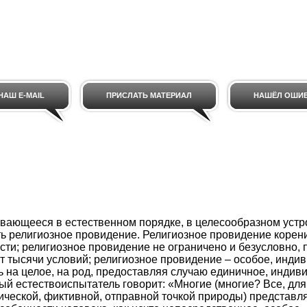
НАШ E-MAIL
ПРИСЛАТЬ МАТЕРИАЛ
НАШЁЛ ОШИ
вающееся в естественном порядке, в целесообразном устр
ть религиозное провидение. Религиозное провидение корени
сти; религиозное провидение не ограничено и безусловно, 
от тысячи условий; религиозное провидение – особое, инди
 на целое, на род, предоставляя случаю единичное, индив
ый естествоиспытатель говорит: «Многие (многие? Все, для 
ческой, фиктивной, отправной точкой природы) представл