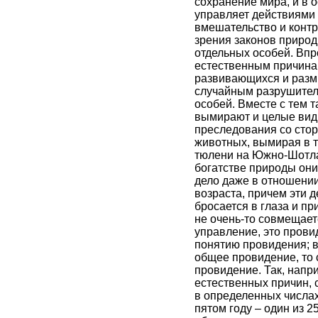
сохранение мира, и в о
управляет действиями 
вмешательство и контр
зрения законов приро
отдельных особей. Впро
естественным причинам,
развивающихся и разм
случайным разрушитель
особей. Вместе с тем т
вымирают и целые виды
преследования со стор
животных, вымирая в те
тюлени на Южно-Шотлан
богатстве природы они
дело даже в отношении
возраста, причем эти д
бросается в глаза и пр
не очень-то совмещает
управление, это прови
понятию провидения; в
общее провидение, то 
провидение. Так, напри
естественных причин, с
в определенных числах;
пятом году – один из 25