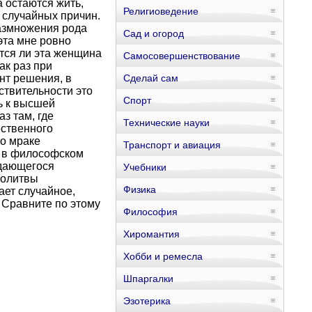
а остаются жить,
Религиоведение
 случайных причин.
размножения рода
Сад и огород
эта мне ровно
ется ли эта женщина
Самосовершенствование
ак раз при
нт решения, в
Сделай сам
ствительности это
Спорт
ь к высшей
з там, где
Технические науки
ественного
во мраке
Транспорт и авиация
 и в философском
ддающегося
Учебники
молитвы
Физика
ет случайное,
 Сравните по этому
Философия
Хиромантия
Хобби и ремесла
Шпаргалки
Эзотерика