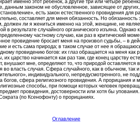
ирает именно этот ребенок, а другие три или четыре ребенк
е, данным законом не обусловленное, зависящее от других,
 установление», есть закон естественного провидения для 
ательно, составляет для меня обязанность. Но обязанность 
м, должен ли я жениться именно на этой, женщине, не явля
й в результате случайного органического изъяна. Однако к
пределенному частному случаю, как раз в критический моме
нное провидение бросает меня на произвол судьбы, – в дей
ие и есть сама природа; в таком случае от нее я обращаюс
дному провидению богов: их глаз обращается на меня как ра
, их царство начинается как раз там, где конец царству ест
т, внушают мне, определяют то, что природой оставляется 
я во власть случая. Сфера случайного, как в обычном, так
ительного», индивидуального, непредусмотренного, не по
а богов, сфера религиозного провидения. А прорицания и 
лигиозные способы, при помощи которых человек превраща
 предмет провидения, достоверности или хотя бы упования.
ократа (по Ксенофонту) о прорицаниях.
Оглавление