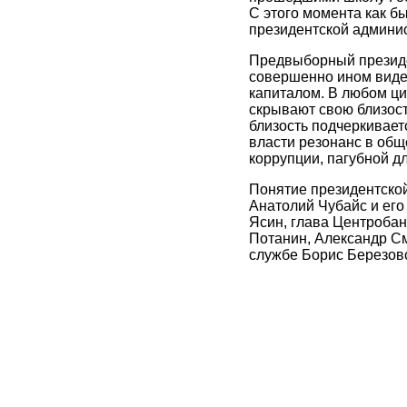
С этого момента как б
президентской админист
Предвыборный президе
совершенно ином виде.
капиталом. В любом ц
скрывают свою близост
близость подчеркивает
власти резонанс в общ
коррупции, пагубной дл
Понятие президентско
Анатолий Чубайс и его
Ясин, глава Центробан
Потанин, Александр См
службе Борис Березов