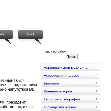
БКУ
ВНИЗ
Альтернативная медицина
Астрономия и Космос
резидент был
Биология
ителя с придыханием
льно напутствовал.
Военная история
Геология и география
ям, президент
собственно, и вся
Государство и право