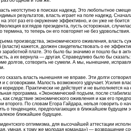
раз об одном и том же.
асть неотступно в поисках надежд. Это любопытное смеще
видимых результатов, власть играет на поле надежд. Сначал
о на этот раз его окружение эффективно, и он уже не боится
 Эволюция взглядов президента, пусть осторожная, случила
о термина, то теперь он его повторяет не без удовольствия.
дъема производства, экономического оживления, власть су
й (власти) кажется, должен свидетельствовать о ее эффекти
о заработной плате. Это было бы значимо и пошло бы в акт
асть, а их вернула — другая. Справедливо было бы сказать
оме долгов, сотворить не сумели. А мы, нынешние, исправля
и.
го сказать власть нынешняя не вправе. Эти долги сотворил
м и с оговорками. Малость возможного удручает. Усилия вла
м коридоре. Практически не действует и не выполняется на 
ьная программа. «Экономический подъем, после стабилиз
 как следствие экономического оживления и как его предпо
ни второго. По словам Егора Гайдара, нельзя говорить о на
ить о тенденциях, предполагающих в ближайшем будущем 
далекое ближайшее будущее.
зидентского оптимизма, для высочайшей аттестации исполн
ая, умная, к тому же молодая команда») — возвращение со