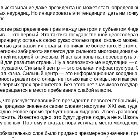
е высказывание даже президента не может стать определя
х неурядиц. Но инициировать эти тенденции, дать им точку
ле.
рстве распределение прав между центром и субъектом Фед
в — кто первый. Это тактика государственной целесообраз
ринципу: оставь в своих руках столько прав, сколько може
тью для развития страны, но никак не более того. В этом
 регионы забирают» является для сильного многонациональ
етней историей ключевым. И всякая попытка перевернуть э
ой для развития страны. Ну а всевозможные модуляции — 
т лукавого. Сильный центр — это сильная инфраструктура.
ная казна. Сильный центр — это информационная координаци
ость развития столицы не только как столицы, но и как рег
з первых трех приоритетов. Без этого нет значимого государ
евращается в место пребывания слабой власти.
, что расчувствовавшийся президент в первосентябрьский 
ь придавая значения своим словам: наступает ХХI век, туда
адно. Новое время требует новых лидеров. И весь разговор
жить. Известно одно: это будут другие люди, а не я. Школ
у о юных. Поэтому и сказал: пора уступать место молодежи.
бязательных слов было придано чрезмерное значение: пре