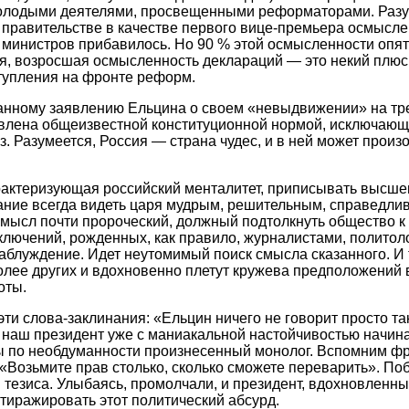
олодыми деятелями, просвещенными реформаторами. Разум
правительстве в качестве первого вице-премьера осмысле
 министров прибавилось. Но 90 % этой осмысленности опят
я, возросшая осмысленность деклараций — это некий плюс
тупления на фронте реформ.
анному заявлению Ельцина о своем «невыдвижении» на тре
овлена общеизвестной конституционной нормой, исключаю
з. Разумеется, Россия — страна чудес, и в ней может произо
рактеризующая российский менталитет, приписывать высше
ние всегда видеть царя мудрым, решительным, справедлив
мысл почти пророческий, должный подтолкнуть общество к
лючений, рожденных, как правило, журналистами, политол
заблуждение. Идет неутомимый поиск смысла сказанного. И т
олее других и вдохновенно плетут кружева предположений 
оты.
эти слова-заклинания: «Ельцин ничего не говорит просто та
, наш президент уже с маниакальной настойчивостью начина
ы по необдуманности произнесенный монолог. Вспомним фр
«Возьмите прав столько, сколько сможете переварить». Поб
 тезиса. Улыбаясь, промолчали, и президент, вдохновлен
тиражировать этот политический абсурд.