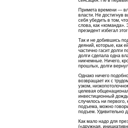
сенсация. Не в первый 
Примета времени — вл
власти. Не достигнув 
себя убедить в том, чт
слова, как «команда».
президент избегал этог
Так и не добившись по
деяний, которые, как е
частично гасит долги п
долги сделала одна вл
никчемные. Ничего, кр
прошлых, долги вернул
Однако ничего подобно
возвращает их с трудо
узком, низкопотолочно
целевая общенационал
инвестиционный дождь,
случилось ни первого, 
подъема, можно говор
подъем. Удивительно 
Как мало надо для пре
(«дружная, инициативн