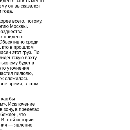
ридется занять место
чему он высказался
 года.
рее всего, потому,
етию Москвы.
разднества
ах придется
 Объективно среди
, кто в прошлом
асен этот груз. По
идентскую вахту.
ько ему будет в
что уточнения
ластил пилюлю,
уж сложилась
вое время, в этом
 как бы
ом». Исключение
 зону, в пределах
бежден, что
 В этой истории
ения — явление