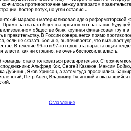
ы кончилось противостояние между аппаратом правительст
рации. Костер потух, но угли остались.
нтский марафон материализовал идею реформаторской к
 Прямо на глазах общества произошло срастание будущей 
ивилизованном обществе банк, крупная финансовая группа
ь к правительству. В России совершается прямо противопо
ся, если не сказать больше, выпячивается, что вызывает у
естве. В течение 96-го и 97-го годов эта нарастающая тенд
я власти, как ни странно, не очень беспокоила власть.
й команды стало толковаться расширительно. Стержнем ко
 сподвижники: Альфред Кох, Сергей Казаков, Максим Бойко,
ка Дубинин, Яков Уринсон, а затем туда просочились банк
оленский, Петр Авен, Владимир Гусинский и оказавшийся 
ский.
Оглавление