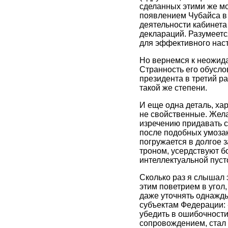
сделанных этими же м
появлением Чубайса в 
деятельности кабинета
деклараций. Разумеетс
для эффективного нас
Но вернемся к неожид
Странность его обусл
президента в третий ра
такой же степени.
И еще одна деталь, ха
не свойственные. Жела
изречению придавать с
после подобных умозак
погружается в долгое 
троном, усердствуют б
интеллектуальной пуст
Сколько раз я слышал 
этим поветрием в угол
даже уточнять однажд
субъектам Федерации: 
убедить в ошибочности
сопровождением, стал 