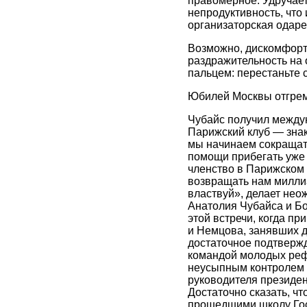
правомерное. Удручает
непродуктивность, что 
организаторская одаре
Возможно, дискомфорт 
раздражительность на 
пальцем: перестаньте 
Юбилей Москвы отгрем
Чубайс получил между
Парижский клуб — знак
мы начинаем сокращать
помощи прибегать уже 
членство в Парижском 
возвращать нам миллиа
властвуй», делает нео
Анатолия Чубайса и Бо
этой встречи, когда п
и Немцова, занявших д
достаточное подтверж
командой молодых реф
неусыпным контролем Б
руководителя президен
Достаточно сказать, ч
прошедшими школу Гос