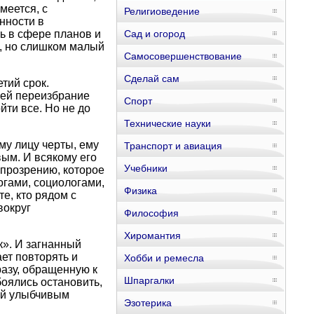
еется, с
Религиоведение
нности в
ь в сфере планов и
Сад и огород
, но слишком малый
Самосовершенствование
Сделай сам
тий срок.
щей переизбрание
Спорт
йти все. Но не до
Технические науки
му лицу черты, ему
Транспорт и авиация
ым. И всякому его
Учебники
 прозрению, которое
огами, социологами,
Физика
е, кто рядом с
вокруг
Философия
Хиромантия
к». И загнанный
ет повторять и
Хобби и ремесла
азу, обращенную к
Шпаргалки
оялись остановить,
ный улыбчивым
Эзотерика