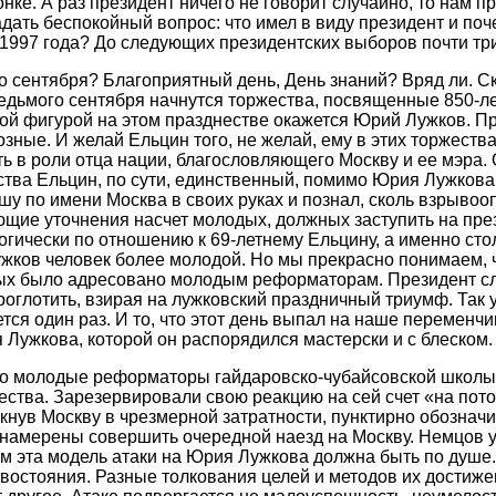
нке. А раз президент ничего не говорит случайно, то нам п
адать беспокойный вопрос: что имел в виду президент и по
 1997 года? До следующих президентских выборов почти три
 сентября? Благоприятный день, День знаний? Вряд ли. Ско
 седьмого сентября начнутся торжества, посвященные 850-л
ной фигурой на этом празднестве окажется Юрий Лужков. П
зные. И желай Ельцин того, не желай, ему в этих торжеств
ть в роли отца нации, благословляющего Москву и ее мэра.
тва Ельцин, по сути, единственный, помимо Юрия Лужкова
у по имени Москва в своих руках и познал, сколь взрывооп
щие уточнения насчет молодых, должных заступить на през
огически по отношению к 69-летнему Ельцину, а именно стол
Лужков человек более молодой. Но мы прекрасно понимаем, 
ых было адресовано молодым реформаторам. Президент с
роглотить, взирая на лужковский праздничный триумф. Так 
ется один раз. И то, что этот день выпал на наше переменчи
 Лужкова, которой он распорядился мастерски и с блеском.
что молодые реформаторы гайдаровско-чубайсовской школы
ства. Зарезервировали свою реакцию на сей счет «на пот
кнув Москву в чрезмерной затратности, пунктирно обозначив
намерены совершить очередной наезд на Москву. Немцов у
 эта модель атаки на Юрия Лужкова должна быть по душе.
ивостояния. Разные толкования целей и методов их достиж