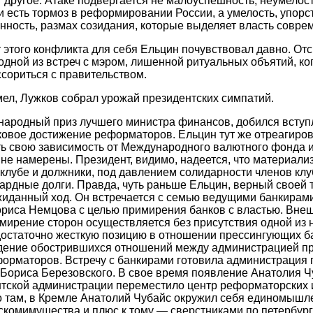
 другое. Атаке подвергается не малоуспешность, неумелост
и есть тормоз в реформировании России, а умелость, упорс
нность, размах созидания, которые выделяет власть совре
этого конфликта для себя Ельцин почувствовал давно. Отс
одной из встреч с мэром, лишенной ритуальных объятий, ко
ссориться с правительством.
ел, Лужков собрал урожай президентских симпатий.
народный приз лучшего министра финансов, добился вступ
овое достижение реформаторов. Ельцин тут же отреагиров
 свою зависимость от Международного валютного фонда и в
не намерены. Президент, видимо, надеется, что материали
клубе и должники, под давлением солидарности членов клу
рдные долги. Правда, чуть раньше Ельцин, верный своей т
жиданный ход. Он встречается с семью ведущими банкирами
риса Немцова с целью примирения банков с властью. Внеш
римирение сторон осуществляется без присутствия одной из 
остаточно жесткую позицию в отношении прессингующих ба
дение обострившихся отношений между администрацией пр
орматоров. Встречу с банкирами готовила администрация 
ориса Березовского. В свое время появление Анатолия Чу
тской администрации переместило центр реформаторских 
то там, в Кремле Анатолий Чубайс окружил себя единомышл
комимущества и плюс к тому — сверстниками по петербург