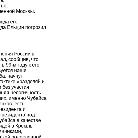
ь,
тво,
менной Москвы.
юда его
гда Ельцин погрозил
ления России в
ал, сообщив, что
 99-м году к его
зуется наше
ба, начнут
актике «разделяй и
 без участия
няя нелогичность
них, именно Чубайса
нков, есть
езидента и
президента под
байса в качестве
идей в Кремль.
енниками,
ской родословной.