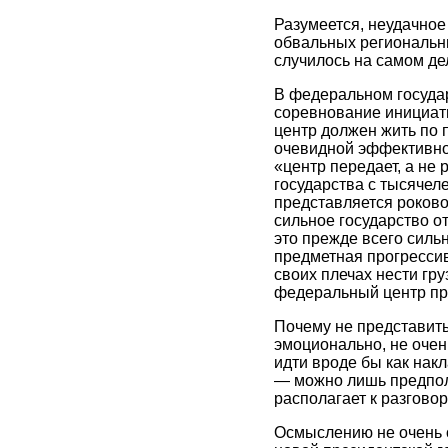
Разумеется, неудачно
обвальных региональны
случилось на самом де
В федеральном госуда
соревнование инициати
центр должен жить по п
очевидной эффективнос
«центр передает, а не
государства с тысячел
представляется роков
сильное государство о
это прежде всего силь
предметная прогрессивн
своих плечах нести гру
федеральный центр пр
Почему не представить
эмоционально, не очен
идти вроде бы как накл
— можно лишь предполо
располагает к разговор
Осмыслению не очень о