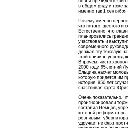
новой президентской го
в общем ряду и тоже з
именно так 1 сентября
Почему именно первого
что пятого, шестого и
Естественно, что глав
планировались грандио
участвовать и выступи
современного руководс
держал эту тяжелую чаш
этой причине упреждаю
Впрочем, чисто хронол
2000 году, 65-летний 
Ельцина насчет молод
которую придется им п
история. 850 лет случа
счастливая карта Юрия
Очень показательно, 
проигнорировали торже
составил Немцов, упре
которой реформаторы 
ревнивым губернаторам
удручает не факт прот