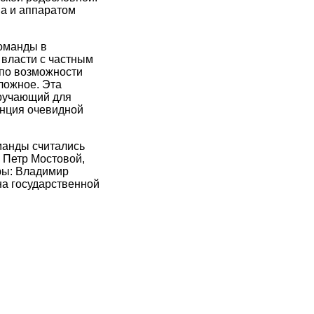
ва и аппаратом
оманды в
власти с частным
 по возможности
ложное. Эта
дручающий для
енция очевидной
манды считались
 Петр Мостовой,
иры: Владимир
на государственной