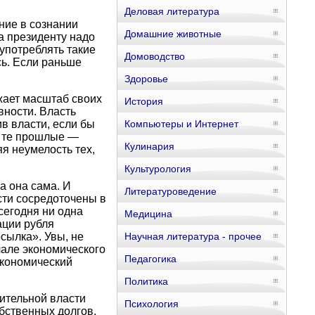
Деловая литература
ние в сознании
Домашние животные
а президенту надо
 употреблять такие
Домоводство
сь. Если раньше
Здоровье
жает масштаб своих
История
вности. Власть
ив власти, если бы
Компьютеры и Интернет
: те прошлые —
Кулинария
я неумелость тех,
Культурология
а она сама. И
Литературоведение
сти сосредоточены в
сегодня ни одна
Медицина
ации рубля
сылка». Увы, не
Научная литература - прочее
чале экономического
Педагогика
экономический
Политика
ительной власти
Психология
бственных долгов,