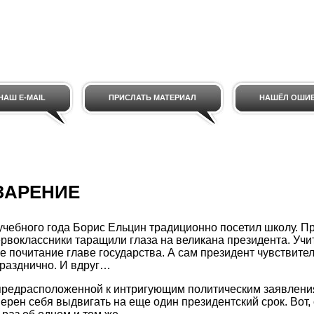
НАШ E-MAIL
ПРИСЛАТЬ МАТЕРИАЛ
НАШЁЛ ОШИ
ЗАРЕНИЕ
учебного года Борис Ельцин традиционно посетил школу. П
ервоклассники таращили глаза на великана президента. Уч
е почитание главе государства. А сам президент чувствите
разднично. И вдруг…
 предрасположенной к интригующим политическим заявлени
ерен себя выдвигать на еще один президентский срок. Вот, 