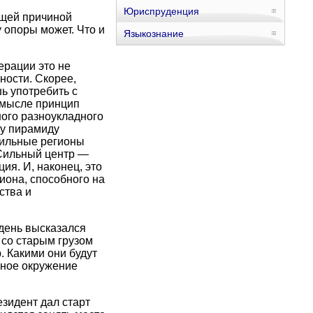
Юриспруденция
ющей причиной
 опоры может. Что и
Языкознание
ерации это не
ности. Скорее,
шь употребить с
 смысле принцип
ного разноукладного
ту пирамиду
сильные регионы
 Сильный центр —
я. И, наконец, это
иона, способного на
ства и
день высказался
 со старым грузом
. Какими они будут
ьное окружение
зидент дал старт