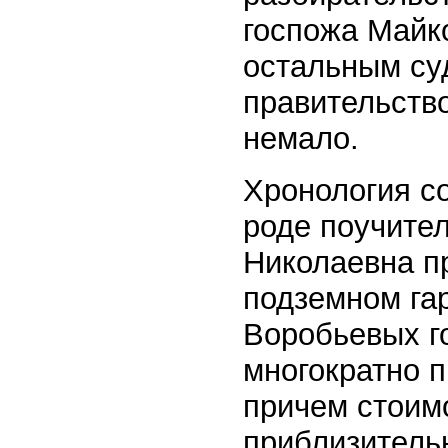
госпожа Майк
остальным су
правительство
немало.
Хронология с
роде поучител
Николаевна пр
подземном га
Воробьевых го
многократно п
причем стоим
приблизительн