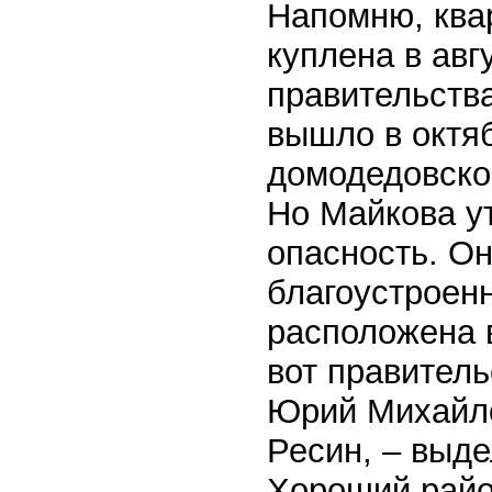
Напомню, ква
куплена в авг
правительств
вышло в октя
домодедовское
Но Майкова ут
опасность. О
благоустроен
расположена 
вот правитель
Юрий Михайл
Ресин, – выде
Хороший райо