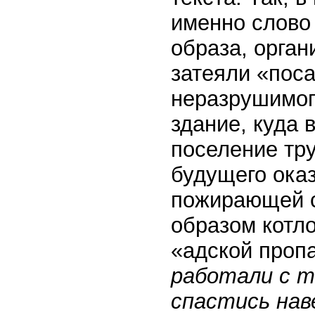
именно слов
образа, орган
затеяли «поса
неразрушимог
здание, куда 
поселение тр
будущего ока
пожирающей с
образом котл
«адской проп
работали с т
спастись нав