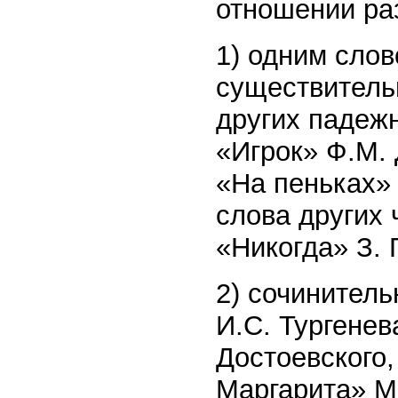
отношении ра
1) одним сло
существитель
других падеж
«Игрок» Ф.М. 
«На пеньках» 
слова других 
«Никогда» З. 
2) сочинитель
И.С. Тургенев
Достоевского,
Маргарита» М.