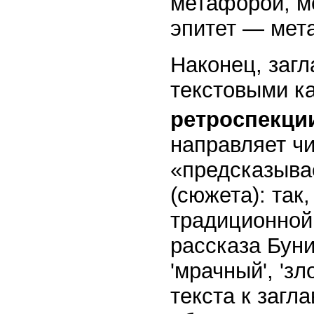
метафорой, м
эпитет — мет
Наконец, заг
текстовыми к
ретроспекци
направляет ч
«предсказыва
(сюжета): так,
традиционной
рассказа Бун
'мрачный', 'з
текста к загл