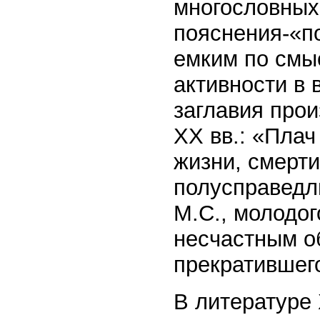
многословных
пояснения-«по
емким по смы
активности в 
заглавия прои
XX вв.: «Пла
жизни, смерти
полусправедл
М.С., молодог
несчастным о
прекратившег
В литературе 