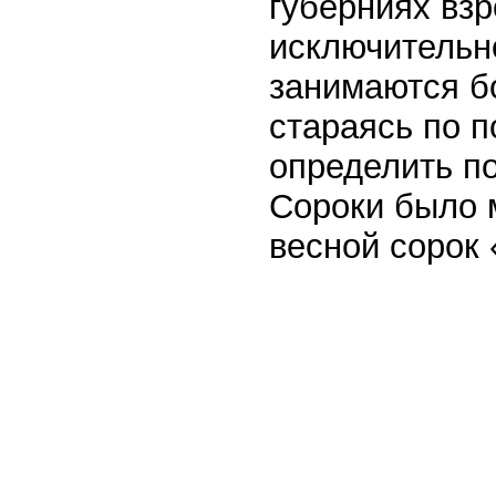
губерниях вз
исключительн
занимаются б
стараясь по п
определить по
Сороки было м
весной сорок 