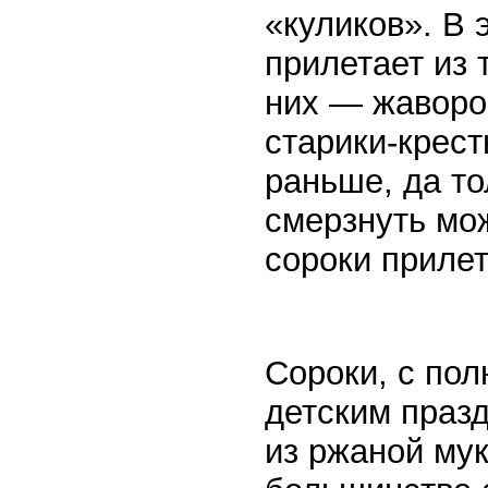
«куликов». В 
прилетает из 
них — жаворо
старики-крест
раньше, да то
смерзнуть мож
сороки прилет
Сороки, с по
детским праз
из ржаной мук