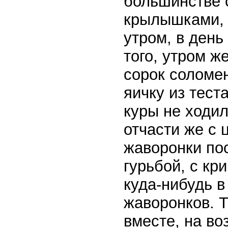
большинстве 
крылышками, к
утром, в день
того, утром ж
сорок соломе
яичку из тест
куры не ходил
отчасти же с 
жаворонки пос
гурьбой, с кр
куда-нибудь в
жаворонков. Т
вместе, на во