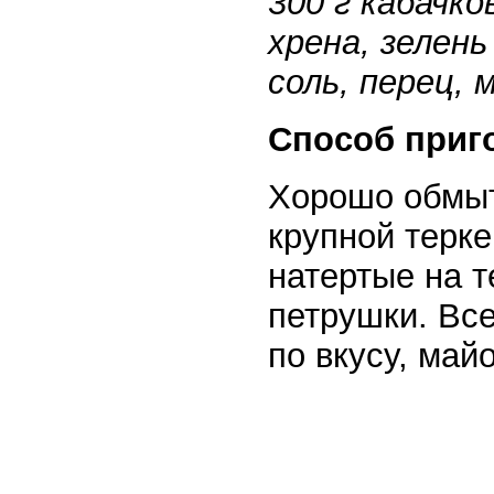
300 г кабачко
хрена, зелень
соль, перец, 
Способ приг
Хорошо обмыт
крупной терке
натертые на т
петрушки. Вс
по вкусу, май