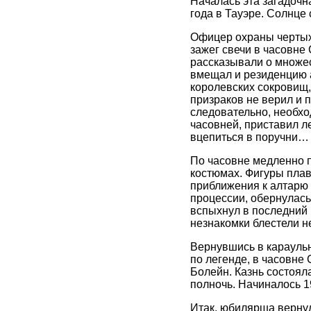
Началась эта загадочн
года в Тауэре. Солнце
Офицер охраны чертыхну
зажег свечи в часовне
рассказывали о множес
вмещал и резиденцию а
королевских сокровищ,
призраков не верил и 
следовательно, необх
часовней, приставил ле
вцепиться в поручни…
По часовне медленно п
костюмах. Фигуры плав
приближения к алтарю
процессии, обернулась
вспыхнул в последний р
незнакомки блестели не
Вернувшись в караульн
по легенде, в часовне
Болейн. Казнь состояла
полночь. Начиналось 19
Итак, юбилярша вернул