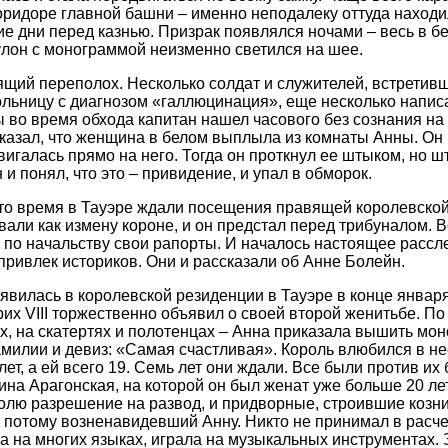
коридоре главной башни – именно неподалеку оттуда находи
е дни перед казнью. Призрак появлялся ночами – весь в бе
кулон с монограммой неизменно светился на шее.
ящий переполох. Несколько солдат и служителей, встретив
ольницу с диагнозом «галлюцинация», еще несколько напи
 во время обхода капитан нашел часового без сознания на 
сказал, что женщина в белом выплыла из комнаты Анны. Он 
вигалась прямо на него. Тогда он проткнул ее штыком, но ш
н и понял, что это – привидение, и упал в обморок.
 то время в Тауэре ждали посещения правящей королевско
али как измену короне, и он предстал перед трибуналом. Во
 по начальству свои рапорты. И началось настоящее рассл
привлек историков. Они и рассказали об Анне Болейн.
явилась в королевской резиденции в Тауэре в конце января
их VIII торжественно объявил о своей второй женитьбе. По
х, на скатертях и полотенцах – Анна приказала вышить мо
милии и девиз: «Самая счастливая». Король влюбился в нее
лет, а ей всего 19. Семь лет они ждали. Все были против их 
на Арагонская, на которой он был женат уже больше 20 лет
олю разрешение на развод, и придворные, строившие козни,
потому возненавидевший Анну. Никто не принимал в расчет
а на многих языках, играла на музыкальных инструментах.