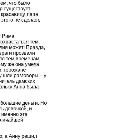
ем, что было
ир существует
 красавицу, папа
этого не сделает,
т Рима
похвастаться тем,
лия может! Правда,
враги прозвали
 по тем временам
ому же она умела
р, горожане
у шли разговоры – у
нитель дамских
кольку Анна была
 большие деньги. Но
ь девочкой, и
 именно эта
еличайшей
ю, а Анну решил