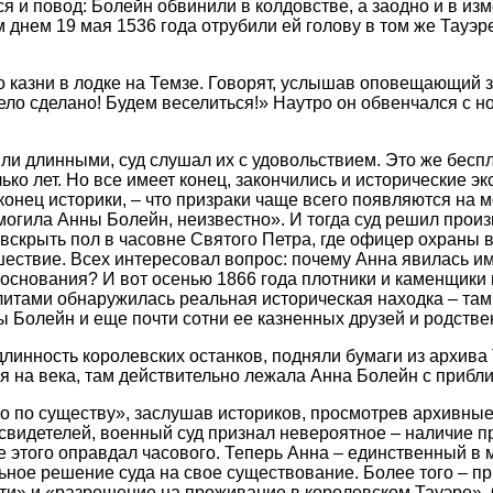
я и повод: Болейн обвинили в колдовстве, а заодно и в изм
днем 19 мая 1536 года отрубили ей голову в том же Тауэре
о казни в лодке на Темзе. Говорят, услышав оповещающий з
Дело сделано! Будем веселиться!» Наутро он обвенчался с н
ли длинными, суд слушал их с удовольствием. Это же бесп
ко лет. Но все имеет конец, закончились и исторические э
конец историки, – что призраки чаще всего появляются на м
 могила Анны Болейн, неизвестно». И тогда суд решил прои
 вскрыть пол в часовне Святого Петра, где офицер охраны
ествие. Всех интересовал вопрос: почему Анна явилась им
 основания? И вот осенью 1866 года плотники и каменщики
итами обнаружилась реальная историческая находка – там
ы Болейн и еще почти сотни ее казненных друзей и родстве
линность королевских останков, подняли бумаги из архива 
я на века, там действительно лежала Анна Болейн с приб
ло по существу», заслушав историков, просмотрев архивны
видетелей, военный суд признал невероятное – наличие п
е этого оправдал часового. Теперь Анна – единственный в м
ьное решение суда на свое существование. Более того – п
ти» и «разрешение на проживание в королевском Тауэре».