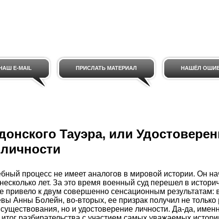
НАШ E-MAIL
ПРИСЛАТЬ МАТЕРИАЛ
НАШЁЛ ОШИ
донского Тауэра, или Удостоверен
 личности
бный процесс не имеет аналогов в мировой истории. Он на
несколько лет. За это время военный суд перешел в истори
е привело к двум совершенно сенсационным результатам: 
вы Анны Болейн, во-вторых, ее призрак получил не только
существования, но и удостоверение личности. Да-да, именно
 итог разбирательства с участием самых уважаемых истори