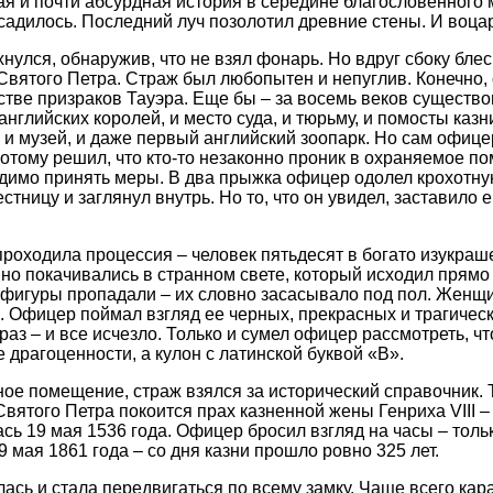
ая и почти абсурдная история в середине благословенного
 садилось. Последний луч позолотил древние стены. И воца
лся, обнаружив, что не взял фонарь. Но вдруг сбоку блесн
 Святого Петра. Страж был любопытен и непуглив. Конечно,
тве призраков Тауэра. Еще бы – за восемь веков существо
нглийских королей, и место суда, и тюрьму, и помосты казн
 и музей, и даже первый английский зоопарк. Но сам офицер
потому решил, что кто-то незаконно проник в охраняемое п
одимо принять меры. В два прыжка офицер одолел крохотн
стницу и заглянул внутрь. Но то, что он увидел, заставило 
роходила процессия – человек пятьдесят в богато изукра
но покачивались в странном свете, который исходил прямо 
 фигуры пропадали – их словно засасывало под пол. Женщ
. Офицер поймал взгляд ее черных, прекрасных и трагическ
аз – и все исчезло. Только и сумел офицер рассмотреть, чт
 драгоценности, а кулон с латинской буквой «В».
ое помещение, страж взялся за исторический справочник. Т
 Святого Петра покоится прах казненной жены Генриха VIII 
сь 19 мая 1536 года. Офицер бросил взгляд на часы – толь
 мая 1861 года – со дня казни прошло ровно 325 лет.
ась и стала передвигаться по всему замку. Чаще всего ка