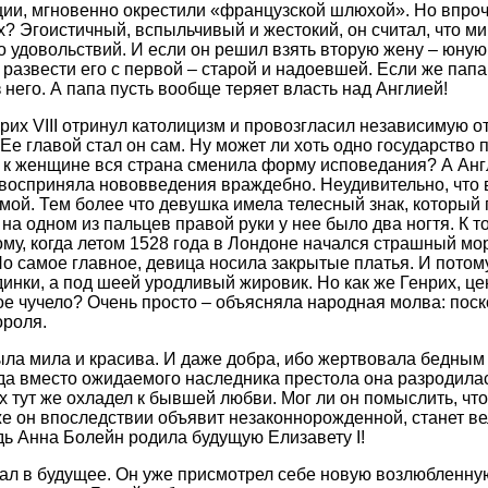
ции, мгновенно окрестили «французской шлюхой». Но впроч
х? Эгоистичный, вспыльчивый и жестокий, он считал, что м
о удовольствий. И если он решил взять вторую жену – юную
развести его с первой – старой и надоевшей. Если же папа 
 него. А папа пусть вообще теряет власть над Англией!
нрих VIII отринул католицизм и провозгласил независимую о
Ее главой стал он сам. Ну может ли хоть одно государство 
я к женщине вся страна сменила форму исповедания? А Анг
восприняла нововведения враждебно. Неудивительно, что 
мой. Тем более что девушка имела телесный знак, который
на одном из пальцев правой руки у нее было два ногтя. К т
ому, когда летом 1528 года в Лондоне начался страшный мо
Но самое главное, девица носила закрытые платья. И потом
динки, а под шеей уродливый жировик. Но как же Генрих, це
кое чучело? Очень просто – объясняла народная молва: пос
ороля.
ла мила и красива. И даже добра, ибо жертвовала бедным
ода вместо ожидаемого наследника престола она разродилас
 тут же охладел к бывшей любви. Мог ли он помыслить, что
же он впоследствии объявит незаконнорожденной, станет в
ь Анна Болейн родила будущую Елизавету I!
ал в будущее. Он уже присмотрел себе новую возлюбленну