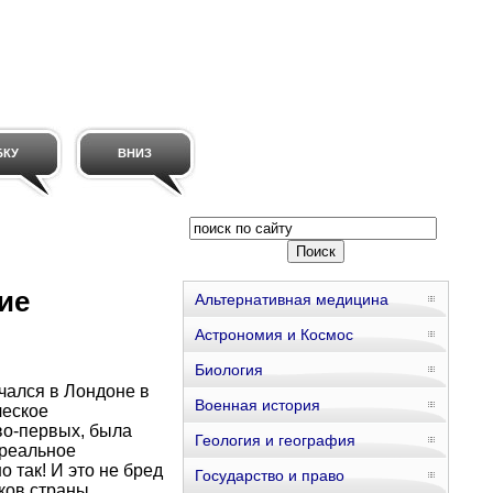
БКУ
ВНИЗ
ие
Альтернативная медицина
Астрономия и Космос
Биология
чался в Лондоне в
Военная история
ческое
во-первых, была
Геология и география
 реальное
 так! И это не бред
Государство и право
ков страны.