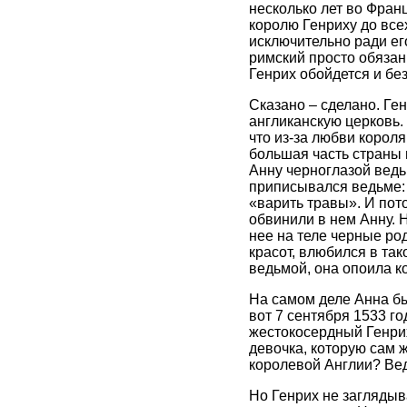
несколько лет во Фран
королю Генриху до все
исключительно ради ег
римский просто обязан 
Генрих обойдется и без
Сказано – сделано. Ге
англиканскую церковь. 
что из-за любви корол
большая часть страны 
Анну черноглазой ведь
приписывался ведьме: 
«варить травы». И пот
обвинили в нем Анну. 
нее на теле черные ро
красот, влюбился в та
ведьмой, она опоила к
На самом деле Анна бы
вот 7 сентября 1533 г
жестокосердный Генрих
девочка, которую сам 
королевой Англии? Вед
Но Генрих не заглядыв