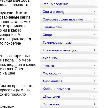
 месяца мая 1861
Религиоведение
рилась темнота.
Сад и огород
ул свет. Кто-то
 старинные книги
Самосовершенствование
вания этот замок
и, и хранилище
Сделай сам
 ни в каких
омещение. А
Спорт
ую площадь перед
Технические науки
его покрепче
Транспорт и авиация
шенных старинных
Учебники
из пола. По мере
ина, шедшая в конце
Физика
их глаз. Свет
о на шее
Философия
Хиромантия
ам он прочел, что,
Хобби и ремесла
– красавицы Анны
ко что пробило
Шпаргалки
Эзотерика
раульные