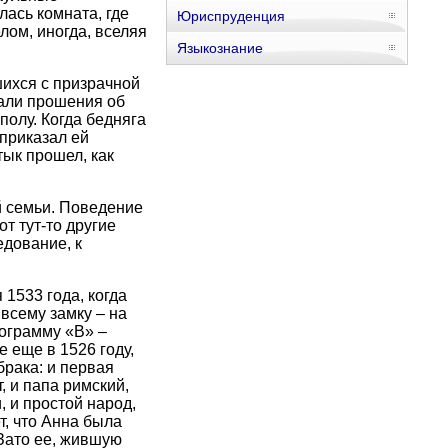
лась комната, где
Юриспруденция
лом, иногда, вселяя
Языкознание
шихся с призрачной
сали прошения об
полу. Когда бедняга
приказал ей
тык прошел, как
й семьи. Поведение
т тут-то другие
едование, к
 1533 года, когда
 всему замку – на
нограмму «В» –
 еще в 1526 году,
брака: и первая
, и папа римский,
 и простой народ,
, что Анна была
 Зато ее, жившую