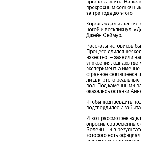
просто казнить. Нашелс
прекрасным солнечным 
за три года до этого.
Король ждал известия 
ногой и воскликнул: «
Джейн Сеймур.
Рассказы историков бы
Процесс длился несколь
известно, – заявили на
упокоения, однако где
эксперимент, а именно
странное светящееся ш
ли для этого реальные
пол. Под каменными пл
оказались останки Анн
Чтобы подтвердить под
подтвердилось: забыта
И вот, рассмотрев «де
опросив современных с
Болейн – и в результат
которого есть официал
«свидетельство личнос