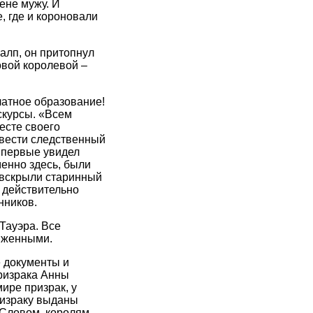
ене мужу. И
, где и короновали
алп, он притопнул
овой королевой –
латное образование!
кскурсы. «Всем
есте своего
звести следственный
 впервые увидел
енно здесь, были
 вскрыли старинный
 действительно
нников.
Тауэра. Все
лиженными.
е документы и
ризрака Анны
ире призрак, у
ризраку выданы
 Словом, королям –