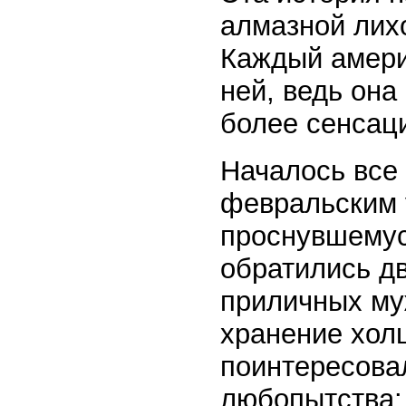
алмазной лих
Каждый амери
ней, ведь он
более сенсац
Началось все
февральским 
проснувшемус
обратились дв
приличных муж
хранение хол
поинтересовал
любопытства: