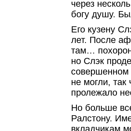
через нескол
богу душу. Бы
Его кузену Сл
лет. После а
там… похорон
но Слэк проде
совершенном 
не могли, так
пролежало нес
Но больше вс
Ралстону. Им
вкладчикам м