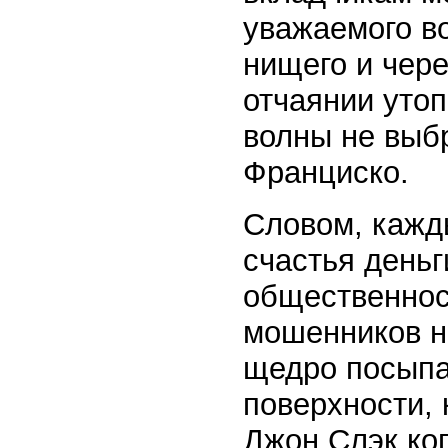
уважаемого в
нищего и чере
отчаянии утоп
волны не выбр
Франциско.
Словом, кажд
счастья деньг
общественност
мошенников н
щедро посыпа
поверхности, 
Джон Слэк ког