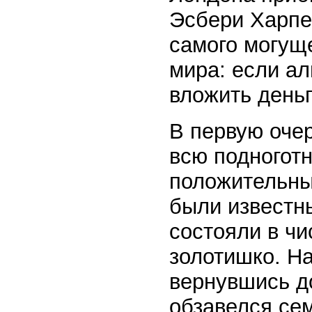
Эсбери Харпен
самого могущ
мира: если а
вложить деньг
В первую оче
всю подноготн
положительны
были известн
состояли в чи
золотишко. Н
вернувшись д
обзавелся сем