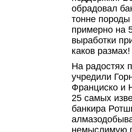
обрадовал бан
тонне породы
примерно на 5
выработки пр
каков размах!
На радостях п
учредили Гор
Франциско и 
25 самых изв
банкира Ротш
алмазодобыва
немыслимую п