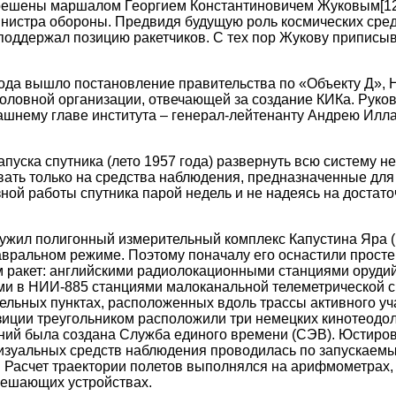
зрешены маршалом Георгием Константиновичем Жуковым
[1
нистра обороны. Предвидя будущую роль космических сред
 поддержал позицию ракетчиков. С тех пор Жукову приписы
года вышло постановление правительства по «Объекту Д», 
головной организации, отвечающей за создание КИКа. Руков
ашнему главе института – генерал-лейтенанту Андрею Илл
пуска спутника (лето 1957 года) развернуть всю систему н
ать только на средства наблюдения, предназначенные для 
ной работы спутника парой недель и не надеясь на достато
ужил полигонный измерительный комплекс Капустина Яра (
 авральном режиме. Поэтому поначалу его оснастили прос
м ракет: английскими радиолокационными станциями оруди
ми в НИИ-885 станциями малоканальной телеметрической с
ельных пунктах, расположенных вдоль трассы активного учас
зиции треугольником расположили три немецких кинотеодол
ний была создана Служба единого времени (СЭВ). Юстиро
изуальных средств наблюдения проводилась по запускаем
Расчет траектории полетов выполнялся на арифмометрах, 
решающих устройствах.