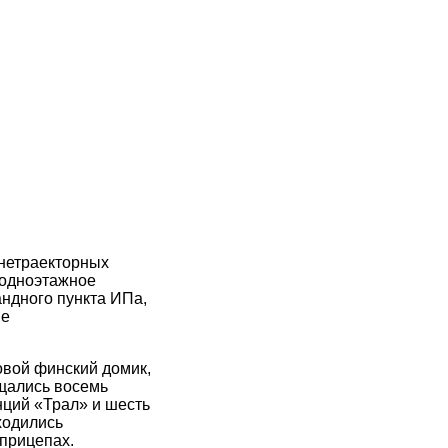
нетраекторных
 одноэтажное
ндного пункта ИПа,
ве
овой финский домик,
ещались восемь
ций «Трал» и шесть
ходились
прицепах.