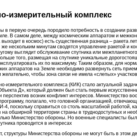
дно-измерительный комплекс
ы в первую очередь породило потребность в создании раз
мле. В самом деле, между космическим аппаратом и межко
 выходит в космос) есть существенная разница – ракета лет
им же нескольким минутам сводятся управление ракетой и ко
ругому выглядит обслуживание спутника или межпланетного
Больше того, размещая на спутнике уникальные дорогостоя
ксплуатировать их по максимуму. Таким образом, для нор
ских аппаратов на Земле необходимо развернуть сеть при
 желательно, чтобы зона связи не имела «слепых» участков
о-измерительного комплекса (КИК) стало актуальной задач
«Объекта Д», который должен был стать первым искусствен
 перспектив возник конфликт интересов. Министерство во
рограмму, полагало, что головной организацией, отвечающе
-4, поскольку справиться со столь масштабной работой, к
 на обширной территории страны в труднодоступных и нео
олько Министерство обороны. Но военные специалисты был
путника проводится в интересах
ит, структуры Министерства обороны не могут быть в этом д