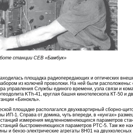
аботе станции СЕВ «Бамбук»
находилась площадка радиопередающих и оптических внеш
забором из колючей проволоки. На ней были расположены:
ра управления Службы единого времени, узла связи и кома
теодолита KTh-41, круглая башня кинотелескопа КТ-50 и д
анции «Бинокль».
ческой площадке располагался двухквартирный сборно-щит
ы ИП-1. Справа от домика, чуть впереди, в «кунгах» разм
 станций измерения медленноменяющихся параметров стан
 станций быстроменяющихся параметров РТС-5. Там же на
ы и бензо-электрические агрегаты 8Н01 на двухколесных 