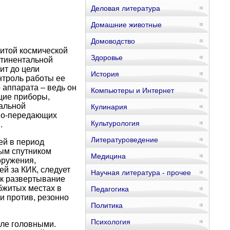
Деловая литература
Домашние животные
Домоводство
витой космической
Здоровье
нтинентальной
ит до цели
История
нтроль работы ее
 аппарата – ведь он
Компьютеры и Интернет
щие приборы,
мальной
Кулинария
емо-передающих
Культурология
.
Литературоведение
ей в период
ным спутником
Медицина
оружения,
й за КИК, следует
Научная литература - прочее
ак развертывание
бжитых местах в
Педагогика
и против, резонно
Политика
Психология
еле головными.