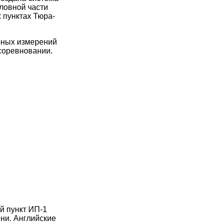
ловной части
 пунктах Тюра-
рных измерений
соревновании.
й пункт ИП-1
ни. Английские