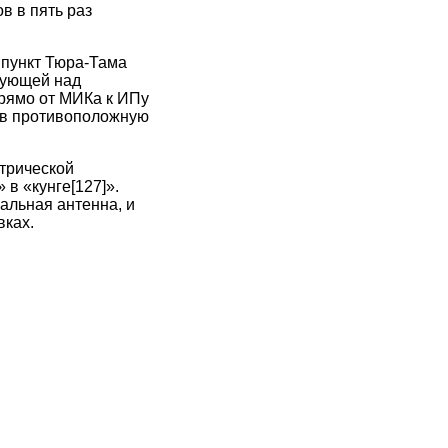
в в пять раз
 пункт Тюра-Тама
вующей над
рямо от МИКа к ИПу
– в противоположную
трической
 в «кунге
[127]
».
альная антенна, и
вках.