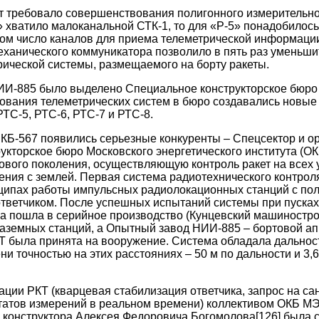
т требовало совершенствования полигонного измерительно
2» хватило малоканальной СТК-1, то для «Р-5» понадобилос
ром число каналов для приема телеметрической информаци
еханического коммуникатора позволило в пять раз уменьши
ической системы, размещаемого на борту ракеты.
ИИ-885 было выделено Специальное конструкторское бюро 
ования телеметрических систем в бюро создавались новые
РТС-5, РТС-6, РТС-7 и РТС-8.
СКБ-567 появились серьезные конкуренты – Спецсектор и о
рукторское бюро Московского энергетического института (О
вого поколения, осуществляющую контроль ракет на всех у
ения с землей. Первая система радиотехнического контрол
ципах работы импульсных радиолокационных станций с по
тветчиком. После успешных испытаний системы при пусках 
на пошла в серийное производство (Кунцевский машиностр
аземных станций, а Опытный завод НИИ-885 – бортовой ап
Т была принята на вооружение. Система обладала дальнос
и точностью на этих расстояниях – 50 м по дальности и 3,
ации РКТ (кварцевая стабилизация ответчика, запрос на с
ьтатов измерений в реальном времени) коллективом ОКБ М
о конструктора Алексея Федоровича Богомолова
[126]
была с