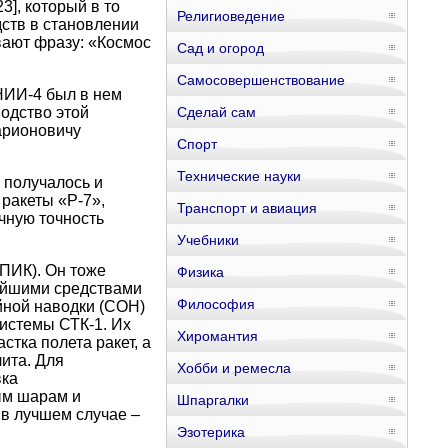
23]
, который в то
Религиоведение
ств в становлении
вают фразу: «Космос
Сад и огород
Самосовершенствование
НИИ-4 был в нем
одство этой
Сделай сам
арионовичу
Спорт
Технические науки
е получалось и
ракеты «Р-7»,
Транспорт и авиация
чную точность
Учебники
ПИК). Он тоже
Физика
тейшими средствами
Философия
йной наводки (СОН)
истемы СТК-1. Их
Хиромантия
тка полета ракет, а
ита. Для
Хобби и ремесла
вка
ым шарам и
Шпаргалки
в лучшем случае –
Эзотерика