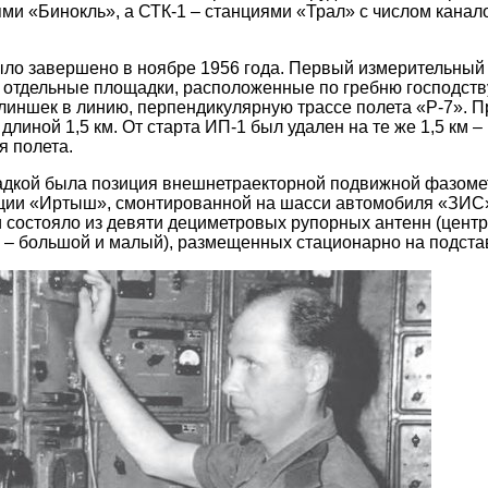
и «Бинокль», а СТК-1 – станциями «Трал» с числом канало
ыло завершено в ноябре 1956 года. Первый измерительный
и отдельные площадки, расположенные по гребню господст
иншек в линию, перпендикулярную трассе полета «Р-7». П
длиной 1,5 км. От старта ИП-1 был удален на те же 1,5 км 
я полета.
дкой была позиция внешнетраекторной подвижной фазоме
ции «Иртыш», смонтированной на шасси автомобиля «ЗИС»
 состояло из девяти дециметровых рупорных антенн (центр
н – большой и малый), размещенных стационарно на подста