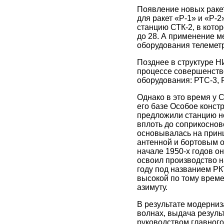
Появление новых раке
для ракет «Р-1» и «Р-
станцию СТК-2, в кото
до 28. А применение м
оборудования телеметр
Позднее в структуре Н
процессе совершенств
оборудования: РТС-3, 
Однако в это время у 
его базе Особое конст
предложили станцию но
вплоть до соприкоснов
основывалась на прин
антенной и бортовым о
начале 1950-х годов о
освоил производство н
году под названием РК
высокой по тому времен
азимуту.
В результате модерниз
волнах, выдача резул
руководством главног