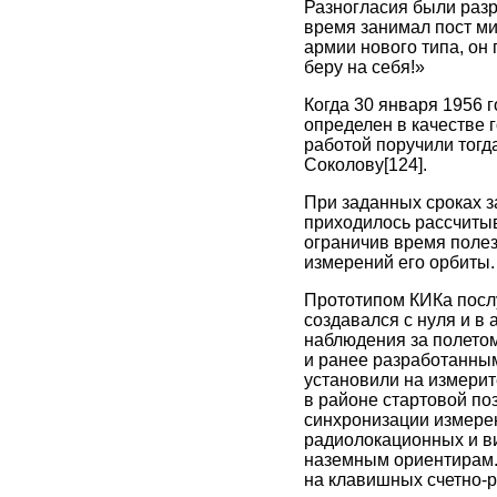
Разногласия были ра
время занимал пост ми
армии нового типа, он
беру на себя!»
Когда 30 января 1956 
определен в качестве 
работой поручили тогд
Соколову
[124]
.
При заданных сроках за
приходилось рассчитыв
ограничив время полез
измерений его орбиты.
Прототипом КИКа посл
создавался с нуля и в
наблюдения за полето
и ранее разработанны
установили на измерит
в районе стартовой по
синхронизации измере
радиолокационных и в
наземным ориентирам. 
на клавишных счетно-