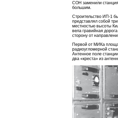
СОН заменили станциям
большим.
Строительство ИП-1 б
представлял собой тр
местностью высоты Кил
вела гравийная дорога 
сторону от направлени
Первой от МИКа площа
радиоугломерной стан
Антенное поле станции
два «креста» из антен