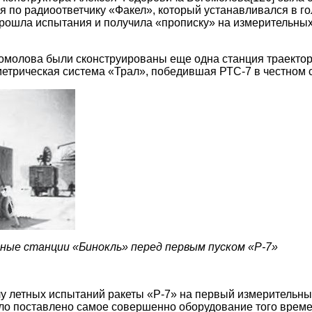
 по радиоответчику «Факел», который устанавливался в го
рошла испытания и получила «прописку» на измерительных
гомолова были сконструированы еще одна станция траекто
етрическая система «Трал», победившая РТС-7 в честном 
ные станции «Бинокль» перед первым пуском «Р-7»
лу летных испытаний ракеты «Р-7» на первый измерительны
ло поставлено самое совершенно оборудование того време