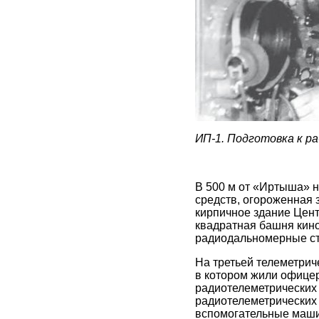
ИП-1. Подготовка к р
В 500 м от «Иртыша» 
средств, огороженная 
кирпичное здание Цент
квадратная башня кино
радиодальномерные ст
На третьей телеметри
в котором жили офицер
радиотелеметрических
радиотелеметрических
вспомогательные машин