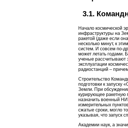
3.1. Коман
Начало космической эр
инфраструктуры на Зе
ракетой (даже если она
несколько минут, к эт
систем. И совсем по-д
может летать годами. 
ученые рассчитывают э
эксплуатации космиче
радиостанций – причем
Строительство Командн
подготовки к запуску 
Земли. При обсуждении
курирующее ракетную п
назначить военный НИИ
измерительных пунктов
сжатые сроки, могло т
указывая, что запуск с
Академии наук, а знач