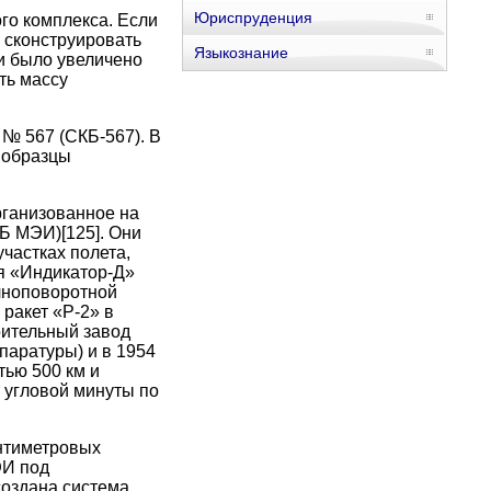
Юриспруденция
го комплекса. Если
ь сконструировать
Языкознание
и было увеличено
ть массу
№ 567 (СКБ-567). В
 образцы
рганизованное на
КБ МЭИ)
[125]
. Они
частках полета,
я «Индикатор-Д»
лноповоротной
ракет «Р-2» в
оительный завод
паратуры) и в 1954
тью 500 км и
6 угловой минуты по
антиметровых
ЭИ под
оздана система