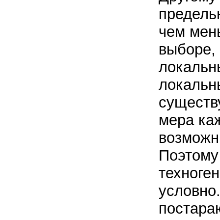
предель
чем мен
выборе,
локальн
локальны
существ
мера каж
возможн
Поэтому
техноге
условно.
постараю