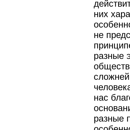
действи
них хар
особенн
не пред
принцип
разные 
обществ
сложней
человека
нас благ
основани
разные 
особенн