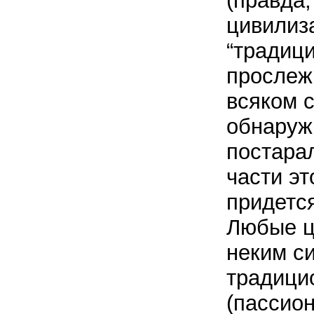
(правда,
цивилиза
“традиц
прослеж
всяком с
обнаруж
постара
части эт
придется
Любые ц
неким с
традици
(пассио