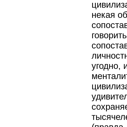
цивилиза
некая о
сопостав
говорить
сопоста
личност
угодно, 
ментали
цивилиз
удивите
сохраняе
тысячел