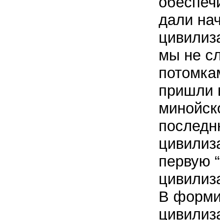
обеспеч
дали на
цивилиз
мы не с
потомка
пришли 
минойск
последн
цивилиз
первую 
цивилиз
В форми
цивилиз