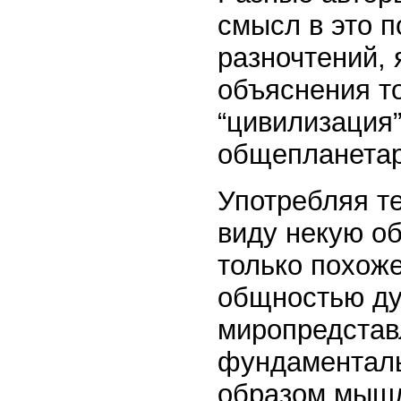
смысл в это п
разночтений,
объяснения то
“цивилизация”
общепланетар
Употребляя те
виду некую о
только похоже
общностью ду
миропредстав
фундаменталь
образом мышл