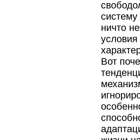
свободо
систему 
ничто не
условия
характе
Вот поч
тенденц
механиз
игнорир
особенн
способн
адаптац