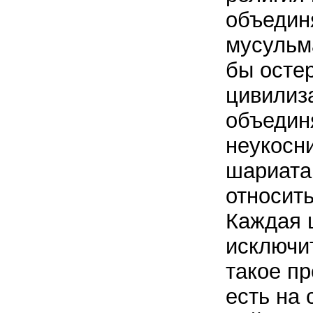
объедин
мусульм
бы остер
цивилиза
объедин
неукосн
шариата,
относить
Каждая 
исключит
такое пр
есть на