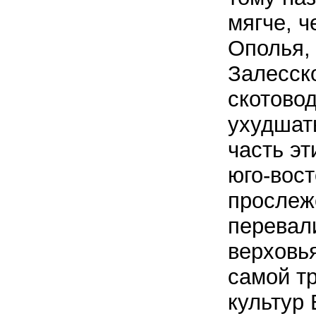
мягче, ч
Ополья,
Залесск
скотовод
ухудшать
часть эт
юго-вост
прослеж
перевали
верховья
самой т
культур