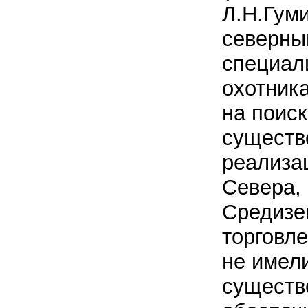
Л.Н.Гум
северны
специал
охотник
на поис
существ
реализа
Севера,
Средизе
торговле
не имел
существ