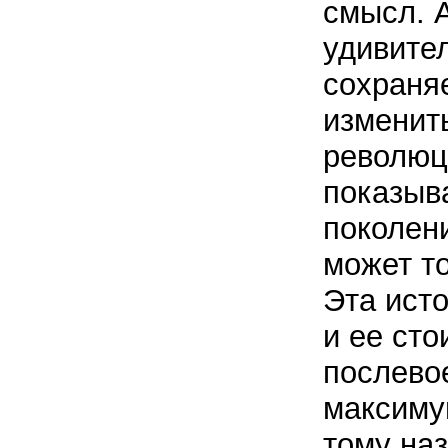
смысл. 
удивите
сохраняе
изменить
революц
показыв
поколени
может т
Эта ист
и ее сто
послево
максимум
тому наз