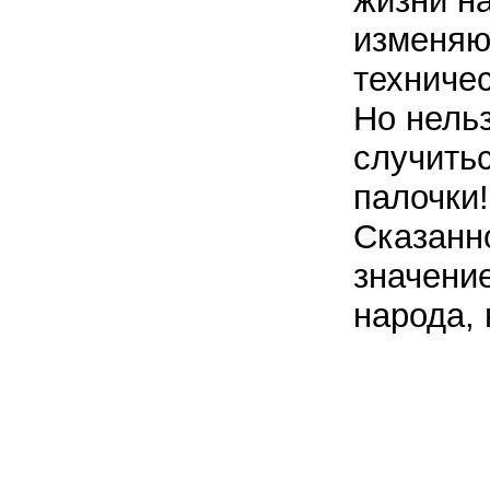
жизни на
изменяю
техниче
Но нельз
случить
палочки!
Сказанн
значение
народа, 