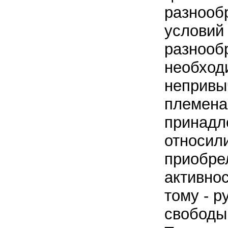
разнооб
условий
разнообр
необход
непривы
племена 
принадл
относил
приобрел
активно
тому - р
свободы