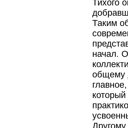
Тихого о
добравш
Таким о
совреме
предста
начал. 
коллект
общему д
главное,
который
практико
усвоенн
Другому 