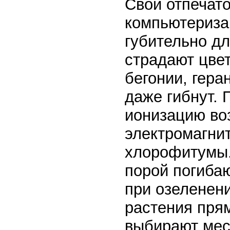
Свой отпечато
компьютериза
губительно дл
страдают цве
бегонии, гера
даже гибнут.
ионизацию во
электромагнит
хлорофитумы.
порой погибаю
при озеленен
растения пря
выбирают мест