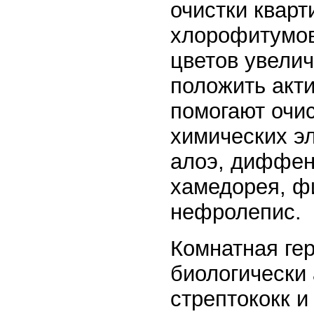
очистки кварт
хлорофитумов
цветов увелич
положить акт
помогают очи
химических э
алоэ, диффен
хамедорея, ф
нефролепис.
Комнатная ге
биологически
стрептококк и