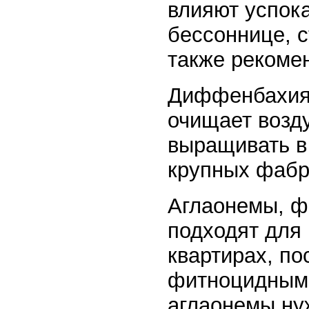
влияют успок
бессоннице, с
также рекоме
Диффенбахия 
очищает возду
выращивать в
крупных фабри
Аглаонемы, ф
подходят для
квартирах, п
фитноцидными
аглаонемы нуж