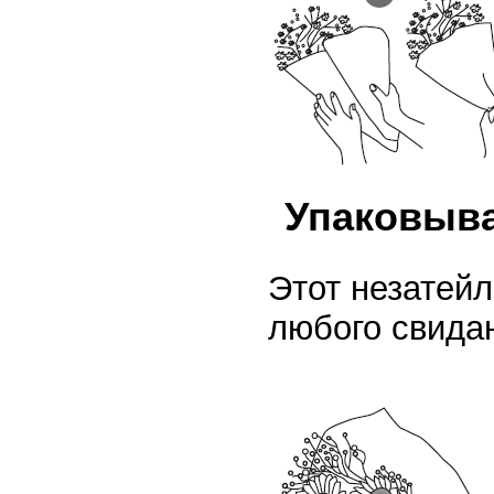
Упаковыва
Этот незатей
любого свида