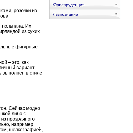
Юриспруденция
ками, розочки из
Языкознание
ова.
 тюльпана. Их
рляндой из сухих
нальные фигурные
ой – это, как
тичный вариант –
ь выполнен в стиле
тон. Сейчас модно
шкой либо с
 из прозрачного
льно, например
том, шелкографией,