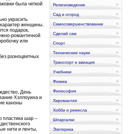
аковки была четкой
Религиоведение
Сад и огород
ьно украсить
Самосовершенствование
и характер женщины.
тся подарок,
Сделай сам
нежно-романтичной
оробочку или
Спорт
Технические науки
без разноцветных
Транспорт и авиация
Учебники
Физика
Философия
ждество, День
вание Хэллоуина и
Хиромантия
кие каноны
Хобби и ремесла
о пластика шар –
Шпаргалки
ждественского
ые нити и ленты,
Эзотерика