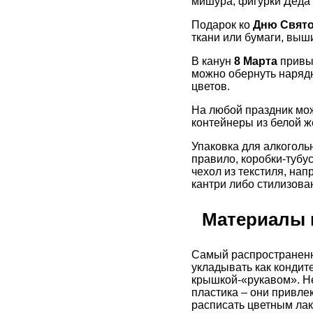
мишура, фигурки Деда
Подарок ко
Дню Свято
ткани или бумаги, выш
В канун
8 Марта
привы
можно обернуть наряд
цветов.
На любой праздник мож
контейнеры из белой ж
Упаковка для алкогольн
правило, коробки-тубу
чехол из текстиля, на
кантри либо стилизова
Материалы 
Самый распространенн
укладывать как кондит
крышкой-«рукавом». Не
пластика – они привле
расписать цветным ла