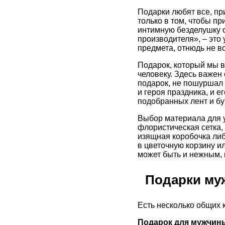
Подарки любят все, при
только в том, чтобы п
интимную безделушку о
производителя», – это 
предмета, отнюдь не в
Подарок, который мы в
человеку. Здесь важен
подарок, не пошуршал 
и героя праздника, и е
подобранных лент и бу
Выбор материала для у
флористическая сетка, 
изящная коробочка либ
в цветочную корзину и
может быть и нежным, 
Подарки муж
Есть несколько общих 
Подарок для мужчин