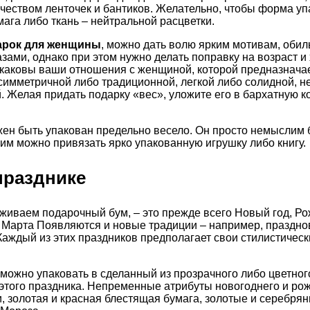
еством ленточек и бантиков. Желательно, чтобы форма уп
мага либо ткань – нейтральной расцветки.
арок для женщины
, можно дать волю ярким мотивам, обил
азами, однако при этом нужно делать поправку на возраст 
, каковы ваши отношения с женщиной, которой предназначае
симметричной либо традиционной, легкой либо солидной, 
. Желая придать подарку «вес», уложите его в бархатную к
ен быть упакован предельно весело. Он просто немыслим 
им можно привязать ярко упакованную игрушку либо книгу.
празднике
еживаем подарочный бум, – это прежде всего Новый год, Ро
 Марта Появляются и новые традиции – например, праздно
Каждый из этих праздников предполагает свои стилистичес
можно упаковать в сделанный из прозрачного либо цветног
этого праздника. Непременные атрибуты новогоднего и ро
и, золотая и красная блестящая бумага, золотые и серебрян