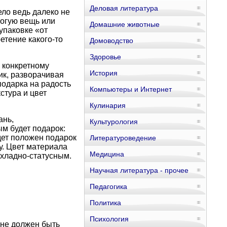
Деловая литература
ело ведь далеко не
рогую вещь или
Домашние животные
упаковке «от
етение какого-то
Домоводство
Здоровье
 конкретному
История
ик, разворачивая
подарка на радость
Компьютеры и Интернет
стура и цвет
Кулинария
ань,
Культурология
ым будет подарок:
дет положен подарок
Литературоведение
у. Цвет материала
Медицина
охладно-статусным.
Научная литература - прочее
Педагогика
Политика
Психология
 не должен быть