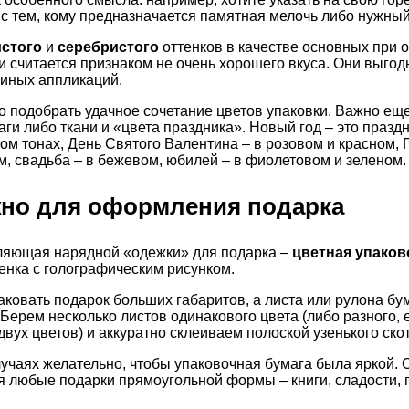
с тем, кому предназначается памятная мелочь либо нужный
истого
и
серебристого
оттенков в качестве основных при
 считается признаком не очень хорошего вкуса. Они выгод
 иных аппликаций.
о подобрать удачное сочетание цветов упаковки. Важно еще
ги либо ткани и «цвета праздника». Новый год – это праздн
ом тонах, День Святого Валентина – в розовом и красном, 
м, свадьба – в бежевом, юбилей – в фиолетовом и зеленом.
жно для оформления подарка
ляющая нарядной «одежки» для подарка –
цветная упаков
нка с голографическим рисунком.
аковать подарок больших габаритов, а листа или рулона бу
. Берем несколько листов одинакового цвета (либо разного,
вух цветов) и аккуратно склеиваем полоской узенького скот
лучаях желательно, чтобы упаковочная бумага была яркой. 
любые подарки прямоугольной формы – книги, сладости