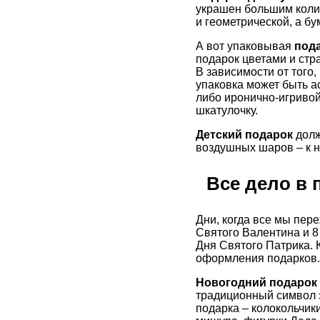
украшен большим колич
и геометрической, а бу
А вот упаковывая
под
подарок цветами и стр
В зависимости от того
упаковка может быть а
либо иронично-игривой
шкатулочку.
Детский подарок
долж
воздушных шаров – к н
Все дело в 
Дни, когда все мы пер
Святого Валентина и 8
Дня Святого Патрика. 
оформления подарков.
Новогодний подарок
традиционный символ 
подарка – колокольчик