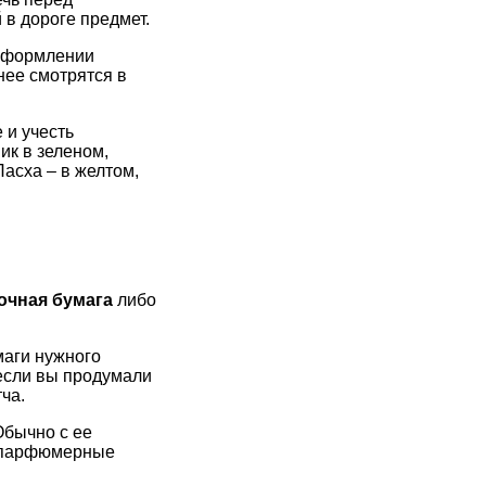
 в дороге предмет.
 оформлении
нее смотрятся в
 и учесть
ик в зеленом,
Пасха – в желтом,
очная бумага
либо
маги нужного
 если вы продумали
ча.
Обычно с ее
, парфюмерные