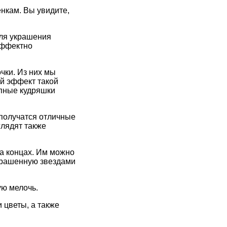
нкам. Вы увидите,
для украшения
эффектно
чки. Из них мы
ый эффект такой
упные кудряшки
получатся отличные
лядят также
на концах. Им можно
крашенную звездами
ую мелочь.
 цветы, а также