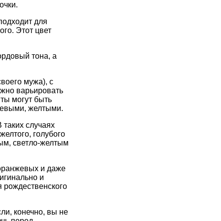
очки.
подходит для
го. Этот цвет
ордовый тона, а
воего мужа), с
ожно варьировать
нты могут быть
невыми, желтыми.
 таких случаях
желтого, голубого
ым, светло-желтым
 оранжевых и даже
ригинально и
я рождественского
ли, конечно, вы не
ечь перед