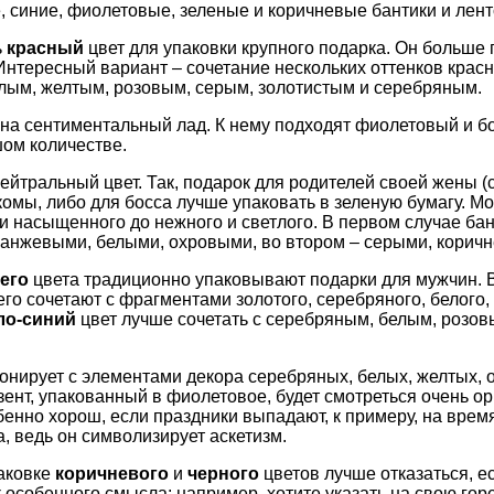
, синие, фиолетовые, зеленые и коричневые бантики и лент
ь
красный
цвет для упаковки крупного подарка. Он больше 
Интересный вариант – сочетание нескольких оттенков красно
лым, желтым, розовым, серым, золотистым и серебряным.
 на сентиментальный лад. К нему подходят фиолетовый и б
ом количестве.
ейтральный цвет. Так, подарок для родителей своей жены (с
омы, либо для босса лучше упаковать в зеленую бумагу. М
 и насыщенного до нежного и светлого. В первом случае ба
ранжевыми, белыми, охровыми, во втором – серыми, корич
его
цвета традиционно упаковывают подарки для мужчин. В
го сочетают с фрагментами золотого, серебряного, белого, 
ло-синий
цвет лучше сочетать с серебряным, белым, розов
онирует с элементами декора серебряных, белых, желтых,
зент, упакованный в фиолетовое, будет смотреться очень о
обенно хорош, если праздники выпадают, к примеру, на врем
, ведь он символизирует аскетизм.
аковке
коричневого
и
черного
цветов лучше отказаться, ес
 особенного смысла: например, хотите указать на свою гор