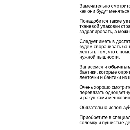
Замечательно смотритс
как они будут меняться
Понадобится также
уп
тканевой упаковки стр
задрапировать, а можн
Следует иметь в доста
будем сворачивать бант
ленты в том, что с по
нужной пышности.
Запасемся и
обычным
бантики, которые опря
ленточки и бантики из
Очень хорошо смотри
перевязать одноцветн
и ракушками мешковин
Обязательно используй
Приобретите в специал
соломку и пушистые де