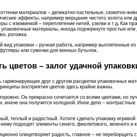
ттенки материалов – деликатно-пастельные, сюжетно-живо
еские эффекты, например мерцание чистого золота или др
ы с изюминкой – переплетение нитей, узелки и т д. Как пр
упаковочные материалы, иногда подчеркнуто простые или 
во, рогожка.
 вид упаковки – ручная работа, например выплетенные из
утляры или сумочки для винных бутылок.
ь цветов – залог удачной упаковк
 гармонирующие друг с другом расцветки упаковочных мат
ринципы восприятия цветов здесь крайне важны.
торожно. Он прекрасно сочетается со всеми цветами, но луч
, иначе она получится холодной. Иное дело – контрастные
ный, теплый и радостный. Хотите сделать упаковку игривой 
 нему подходят элементы синего, фиолетового, зеленого и к
иционно олицетворяет радость, главное – не переборщить с