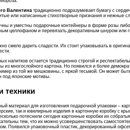
 Мороза.
го Валентина
традиционно подразумевает бумагу с сердеч
итые или написанные стихотворные признания и нежные сл
чны и уместны подарочные контейнеры в форме розы либо
ным целлофаном и перевязать декоративным шнуром или ги
но смело дарить сладости. Их стоит упаковывать в ориги
ести.
ых напитков остается традиционно строгой и респектабельн
сы из многослойного картона. Но появился и более демокра
пример из той же мешковины, с яркой тесьмой. Он может быт
н под японские мотивы.
и техники
ый материал для изготовления подарочной упаковки – кар
ерские, так и ювелирные изделия в картонную коробку с кры
сколько потеснили сегодня картонные коробки их собратья
кательны тем, что их можно усовершенствовать самостояте
ком. Появился упаковочный пластик, декорированный офсе