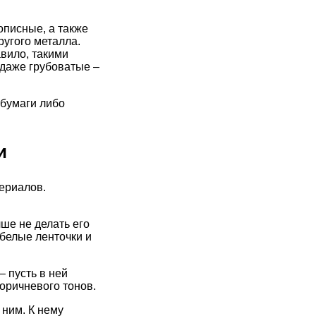
писные, а также
угого металла.
авило, такими
даже грубоватые –
 бумаги либо
и
ериалов.
ше не делать его
 белые ленточки и
– пусть в ней
оричневого тонов.
 ним. К нему