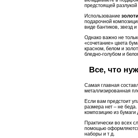
предстоящей разлукой 
Использование
золот
подарочной композиции
виде бантиков, звезд и
Однако важно не тольк
«сочетание» цвета бума
красном, белом и золот
бледно-голубом и бело
Все, что ну
Самая главная состав
металлизированная пле
Если вам предстоит уп
размера нет – не беда
композицию из бумаги д
Практически во всех с
помощью оформляются 
наборы и т д.