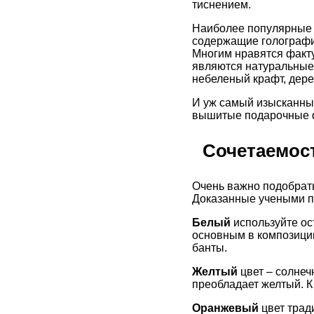
тиснением.
Наиболее популярные о
содержащие голографич
Многим нравятся фактур
являются натуральные 
небеленый крафт, дере
И уж самый изысканный
вышитые подарочные ф
Сочетаемост
Очень важно подобрать
Доказанные учеными п
Белый
используйте ос
основным в композиции
банты.
Желтый
цвет – солнеч
преобладает желтый. К
Оранжевый
цвет трад