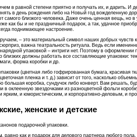
чем в равной степени приятно и получать их, и дарить. И д
ринять в день рождения либо на Новый год вожделенную до
т самого близкого человека. Даже очень ценная вещь, но в 
уже как бы и не праздничный подарок, а так, удачное приобр
сегда поднимающее настроение.
ручаем, – это материальный символ наших добрых чувств к
 сюрприз, важна театральность ритуала. Ведь если именинн
нарядной упаковкой – интриги нет. Поэтому в оформлении 
го близких должны работать все составляющие упаковки: тек
маги, форма коробки и др.
паковки (цветная либо гофрированная бумага, красивая тк
цветочная пленка и т. д.) зависит от того, насколько объемн
о большая коробка, сундучок либо конверт. Вам решать, бу
ли в оклеенную звездочками из разноцветной фольги коробк
и ярким, и юмористическим, и корпоративно-деловым, и пр
ские, женские и детские
канонов подарочной упаковки.
ы
, равно как и подарок для делового партнера любого пола,