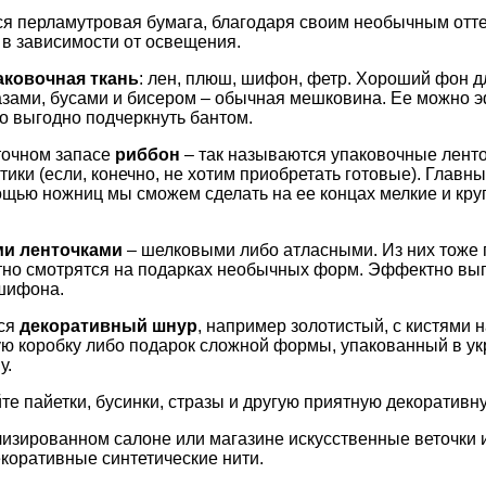
я перламутровая бумага, благодаря своим необычным отте
 в зависимости от освещения.
аковочная ткань
: лен, плюш, шифон, фетр. Хороший фон 
азами, бусами и бисером – обычная мешковина. Ее можно 
о выгодно подчеркнуть бантом.
точном запасе
риббон
– так называются упаковочные ленто
ики (если, конечно, не хотим приобретать готовые). Главн
мощью ножниц мы сможем сделать на ее концах мелкие и кр
и ленточками
– шелковыми либо атласными. Из них тоже 
тно смотрятся на подарках необычных форм. Эффектно выг
 шифона.
тся
декоративный шнур
, например золотистый, с кистями 
ую коробку либо подарок сложной формы, упакованный в у
у.
те пайетки, бусинки, стразы и другую приятную декоративн
изированном салоне или магазине искусственные веточки и
коративные синтетические нити.