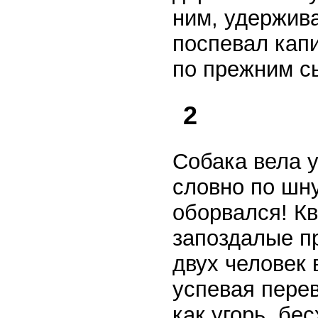
ним, удержива
поспевал кап
по прежним с
2
Собака вела у
словно по шну
оборвался! Кв
запоздалые п
двух человек 
успевая перев
как угорь, бе