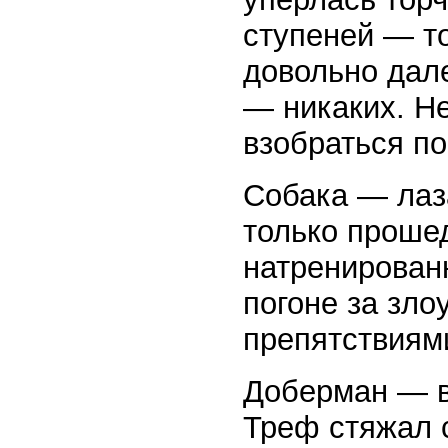
ступеней — то
довольно дале
— никаких. Н
взобраться по
Собака — лаза
только проше
натренирован
погоне за зл
препятствиями
Доберман — в
Треф стяжал 