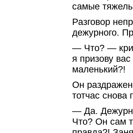
самые тяжелые
Разговор непр
дежурного. П
— Что? — крич
я призову вас
маленький?!
Он раздраженн
тотчас снова 
— Да. Дежурн
Что? Он сам т
правда?! Заня