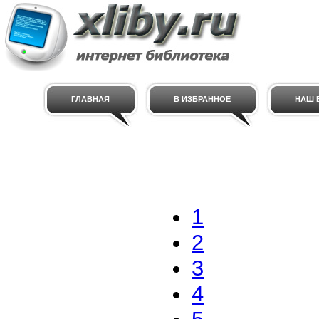
ГЛАВНАЯ
В ИЗБРАННОЕ
НАШ E
1
2
3
4