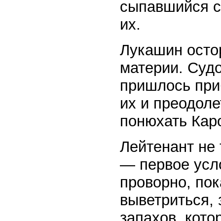
сыпавшийся с
их.
Лукашин остор
материи. Судо
пришлось при
их и преодоле
понюхать Кар
Лейтенант не 
— первое усл
проворно, пок
выветриться, 
запахов, кото