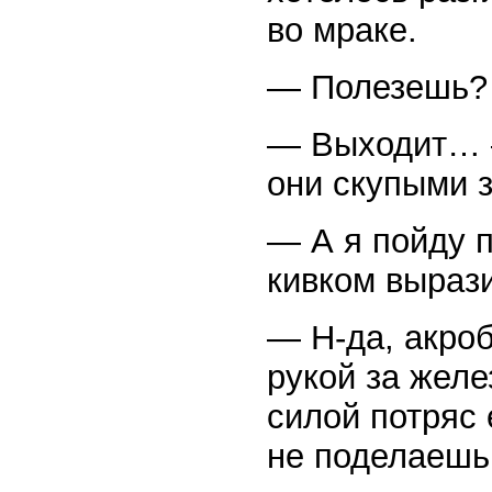
во мраке.
— Полезешь?
— Выходит… 
они скупыми 
— А я пойду 
кивком вырази
— Н-да, акро
рукой за жел
силой потряс 
не поделаешь