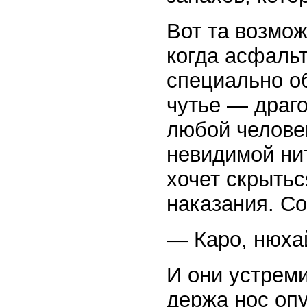
Вот та возмож
когда асфаль
специально о
чутье — драг
любой челове
невидимой нит
хочет скрытьс
наказания. Со
— Каро, нюха
И они устреми
держа нос оп