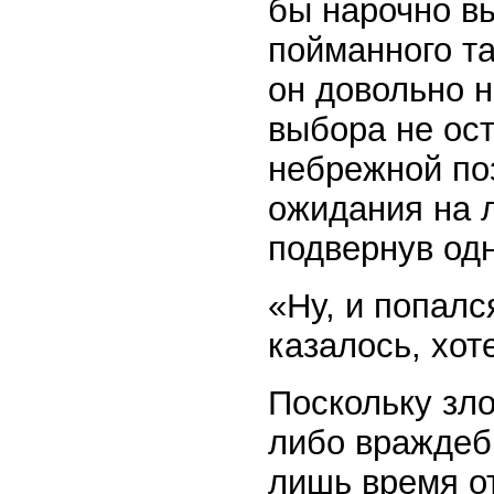
бы нарочно в
пойманного т
он довольно н
выбора не ост
небрежной по
ожидания на л
подвернув одн
«Ну, и попалс
казалось, хот
Поскольку зл
либо враждеб
лишь время о