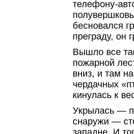
телефону-авто
полувершковы
бесновался г
преграду, он 
Вышло все так
пожарной лест
вниз, и там н
чердачных «пт
кинулась к ве
Укрылась — п
снаружи — сто
западне. И то