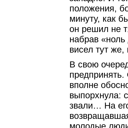
положения, бо
минуту, как б
он решил не т
набрав «ноль
висел тут же,
В свою очере
предпринять. 
вполне обосно
выпорхнула: 
звали… На ег
возвращавшая
молодые люди