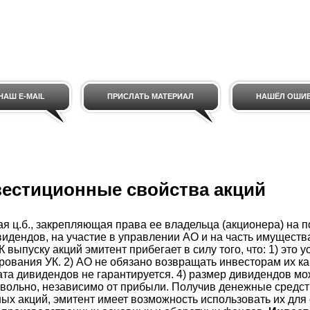
НАШ E-MAIL
ПРИСЛАТЬ МАТЕРИАЛ
НАШЁЛ ОШИ
вестиционные свойства акций
ая ц.б., закрепляющая права ее владельца (акционера) на п
идендов, на участие в управлении АО и на часть имуществ
К выпуску акций эмитент прибегает в силу того, что: 1) это
ования УК. 2) АО не обязано возвращать инвесторам их к
лата дивидендов не гарантируется. 4) размер дивидендов мо
вольно, независимо от прибыли. Получив денежные средств
х акций, эмитент имеет возможность использовать их дл