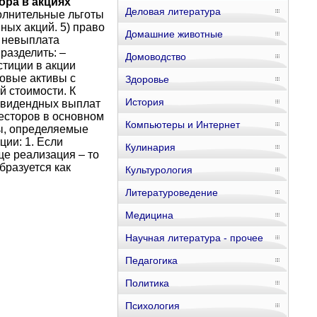
ора в акциях
Деловая литература
ополнительные льготы
ных акций. 5) право
Домашние животные
– невыплата
разделить: –
Домоводство
стиции в акции
совые активы с
Здоровье
й стоимости. К
История
дивидендных выплат
весторов в основном
Компьютеры и Интернет
цы, определяемые
ии: 1. Если
Кулинария
ще реализация – то
бразуется как
Культурология
Литературоведение
Медицина
Научная литература - прочее
Педагогика
Политика
Психология