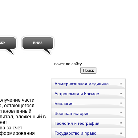
БКУ
ВНИЗ
Альтернативная медицина
Астрономия и Космос
олучение части
Биология
а, остающегося
 установленный
Военная история
апитал, вложенный в
жет
Геология и география
а за счет
я формирования
Государство и право