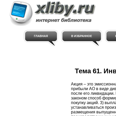
ГЛАВНАЯ
В ИЗБРАННОЕ
Тема 61. Ин
Акция – это эмиссионн
прибыли АО в виде див
после его ликвидации. 
законом способ формир
покупку акций. 3) вып
устанавливаться произ
размещения выпущенны