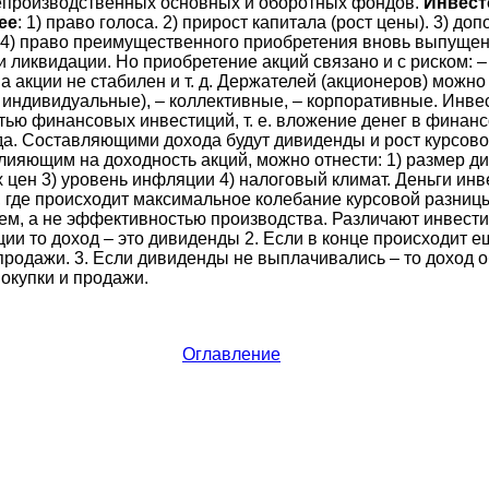
епроизводственных основных и оборотных фондов.
Инвест
ее
: 1) право голоса. 2) прирост капитала (рост цены). 3) д
. 4) право преимущественного приобретения вновь выпущен
и ликвидации. Но приобретение акций связано и с риском: 
а акции не стабилен и т. д. Держателей (акционеров) можно 
 индивидуальные), – коллективные, – корпоративные. Инве
ью финансовых инвестиций, т. е. вложение денег в финан
а. Составляющими дохода будут дивиденды и рост курсово
ияющим на доходность акций, можно отнести: 1) размер 
 цен 3) уровень инфляции 4) налоговый климат. Деньги ин
., где происходит максимальное колебание курсовой разни
м, а не эффективностью производства. Различают инвестиц
ии то доход – это дивиденды 2. Если в конце происходит е
продажи. 3. Если дивиденды не выплачивались – то доход о
окупки и продажи.
Оглавление