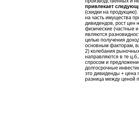
производственных и н
привлекает следующ
(скидки на продукцию)
на часть имущества пр
дивидендов, рост цен н
физические (частные и
являются разновидност
целью получения доход
основным факторам, вл
2) колебания рыночных
направляются в те ц.б
спросом и предложение
долгосрочные инвестиц
это дивиденды + цена 
разница между ценой п