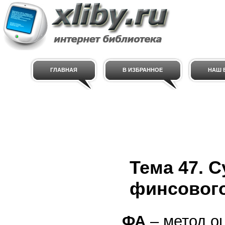
ГЛАВНАЯ
В ИЗБРАННОЕ
НАШ E
Тема 47. 
финсового
ФА
– метод о