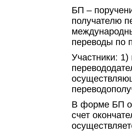
БП – поручени
получателю п
международны
переводы по п
Участники: 1)
перевододател
осуществляющ
переводополу
В форме БП о
счет окончате
осуществляетс