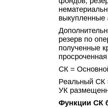
фондов, резер
нематериальн
выкупленные 
Дополнительн
резерв по опе
полученные к
просроченная
СК = Основно
Реальный СК 
УК размещен
Функции СК 