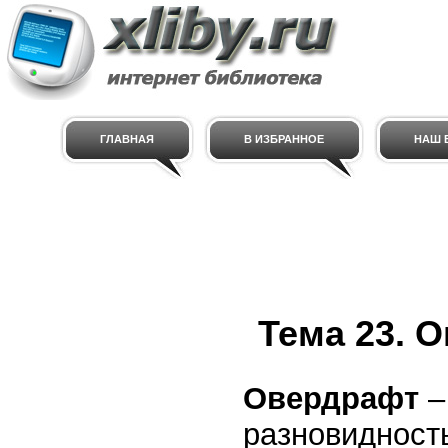
ГЛАВНАЯ
В ИЗБРАННОЕ
НАШ E
Тема 23. 
Овердрафт
– 
разновидност