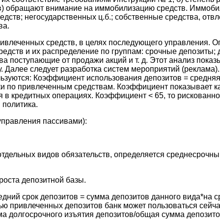
 в) обращают внимание на иммобилизацию средств. Иммоби
едств; негосударственных ц.б.; собственные средства, отвл
ва.
ривлеченных средств, в целях последующего управления. 
едств и их распределение по группам: срочные депозиты; 
а поступающие от продажи акций и т. д. Этот анализ показ
 Далее следует разработка систем мероприятий (реклама).
ьзуются: Коэффициент использования депозитов = средняя
ки по привлеченным средствам. Коэффициент показывает ка
 в кредитных операциях. Коэффициент < 65, то рискованно;
 политика.
правления пассивами):
отдельных видов обязательств, определяется среднесрочны
роста депозитной базы.
едний срок депозитов = сумма депозитов данного вида*на с
ью привлеченных депозитов банк может пользоваться сейча
ма долгосрочного изъятия депозитов/общая сумма депозито