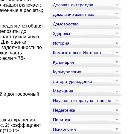
лизация включает:
Деловая литература
еченные в расчеты;
Домашние животные
Домоводство
Определяется общая
депозиты до
Здоровье
ывает ту или иную
 Для оценки
История
 задолженность по
кая часть
Компьютеры и Интернет
 если > 75-
Кулинария
Культурология
Литературоведение
Медицина
й и долгосрочный
Научная литература - прочее
Педагогика
рок их хранения.
Политика
с. 2) коэффициент
Психология
в)*100 %.