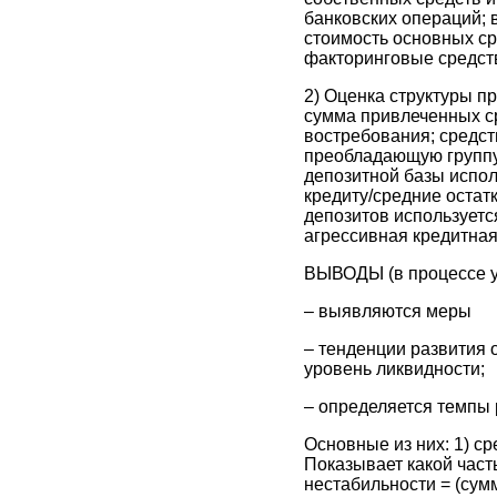
банковских операций;
стоимость основных ср
факторинговые средст
2) Оценка структуры п
сумма привлеченных ср
востребования; средств
преобладающую группу.
депозитной базы испол
кредиту/средние остат
депозитов используется
агрессивная кредитная
ВЫВОДЫ (в процессе у
– выявляются меры
– тенденции развития 
уровень ликвидности;
– определяется темпы 
Основные из них: 1) ср
Показывает какой част
нестабильности = (сум