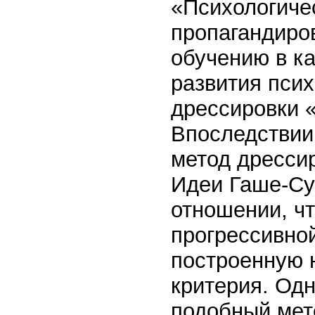
«Психологиче
пропагандиро
обучению в к
развития псих
дрессировки 
Впоследствии,
метод дрессир
Идеи Гаше-Су
отношении, чт
прогрессивно
построенную 
критерия. Од
подобный мето