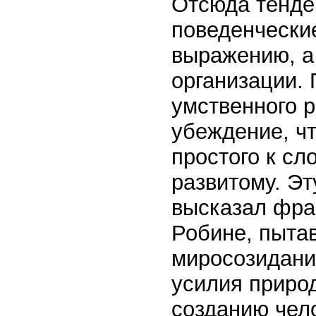
Отсюда тенде
поведенчески
выражению, а
организации.
умственного 
убеждение, чт
простого к сл
развитому. Э
высказал фра
Робине, пыта
миросозидания
усилия природ
созданию чел