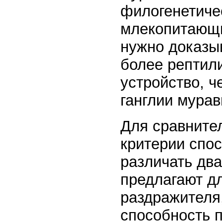
филогенетиче
млекопитающи
нужно доказыв
более рептил
устройство, ч
ганглии мурав
Для сравните
критерии спо
различать два
предлагают д
раздражителя,
способность 