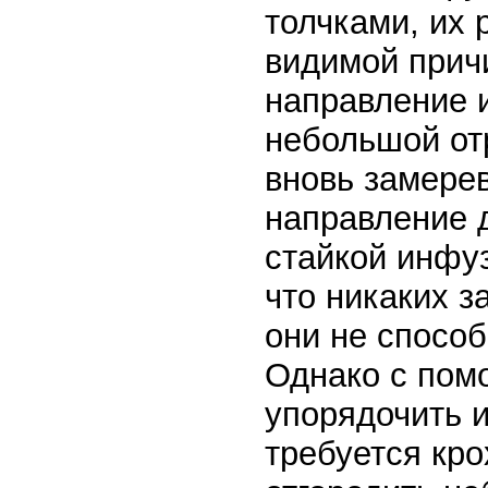
толчками, их 
видимой причи
направление 
небольшой отр
вновь замерев
направление 
стайкой инфуз
что никаких з
они не спосо
Однако с пом
упорядочить 
требуется кр