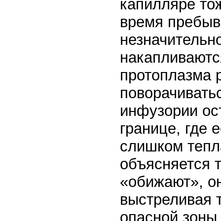
капилляре тож
время пребыв
незначительн
накапливаютс
протоплазма р
поворачиватьс
инфузории ос
границе, где 
слишком тепла
объясняется т
«обижают», о
выстреливая т
опасной зоны 