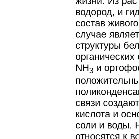
жизни. Из ра
водород, и ги
состав живог
случае являет
структуры бел
органических
NH
и ортофо
3
положительны
поликонденсац
связи создают
кислота и ос
соли и воды. 
относятся к в