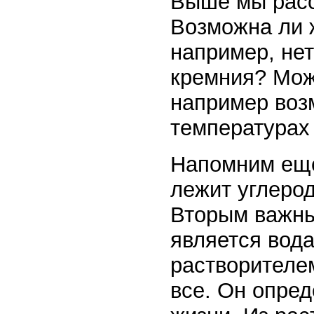
Выше мы расс
Возможна ли ж
например, нет
кремния? Мож
например воз
температурах и
Напомним еще
лежит углерод
Вторым важны
является вод
растворителе
все. Он опред