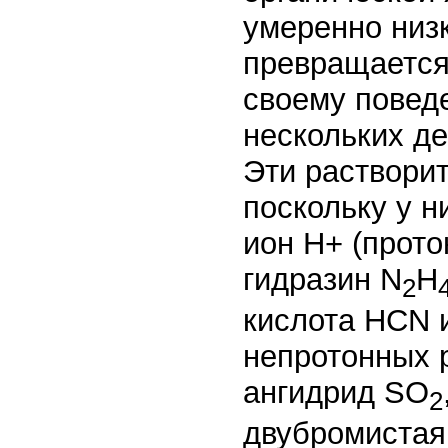
умеренно низк
превращается 
своему поведе
нескольких д
Эти раствори
поскольку у н
ион Н+ (прото
гидразин N
Н
2
кислота HCN 
непротонных 
ангидрид SO
2
двубромистая