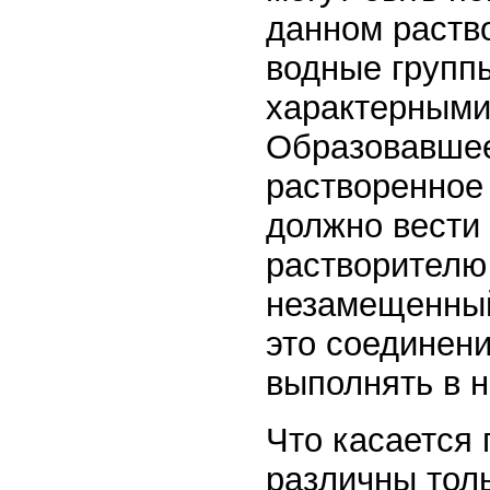
данном раств
водные групп
характерными
Образовавшее
растворенное
должно вести
растворителю 
незамещенный
это соединен
выполнять в 
Что касается 
различны тол