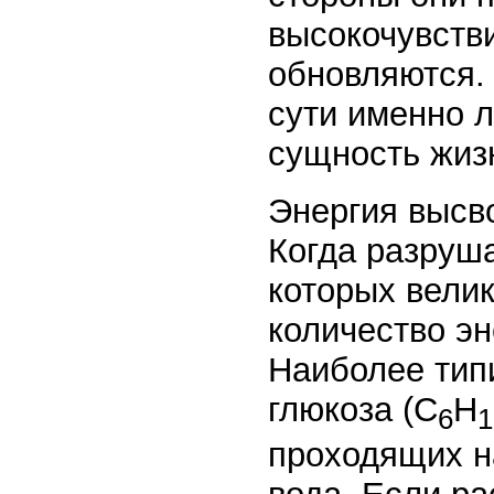
высокочувств
обновляются.
сути именно 
сущность жиз
Энергия высв
Когда разруш
которых велик
количество эн
Наиболее тип
глюкоза (С
Н
6
1
проходящих н