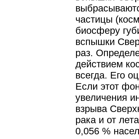
выбрасываютс
частицы (косм
биосферу губ
вспышки Свер
раз. Определ
действием ко
всегда. Его о
Если этот фон
увеличения и
взрыва Сверхн
рака и от ле
0,056 % насе