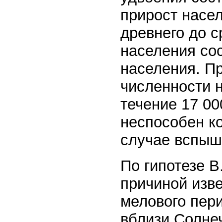
прирост насе
древнего до 
населения сос
населения. П
численности н
течение 17 00
неспособен к
случае вспыш
По гипотезе В
причиной изв
мелового пер
вблизи Солне