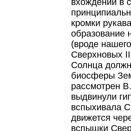
вхождении в 
принципиальн
кромки рукав
образование 
(вроде нашего
Сверхновых I
Солнца должн
биосферы Зем
рассмотрен В
выдвинули гип
вспыхивала Св
движется чере
вспышки Свер