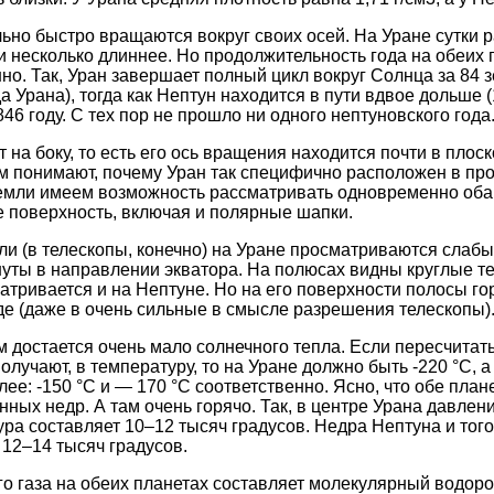
ьно быстро вращаются вокруг своих осей. На Уране сутки 
ни несколько длиннее. Но продолжительность года на обеих 
но. Так, Уран завершает полный цикл вокруг Солнца за 84 з
 Урана), тогда как Нептун находится в пути вдвое дольше (
46 году. С тех пор не прошло ни одного нептуновского года
 на боку, то есть его ось вращения находится почти в плоск
 понимают, почему Уран так специфично расположен в про
 Земли имеем возможность рассматривать одновременно об
ее поверхность, включая и полярные шапки.
и (в телескопы, конечно) на Уране просматриваются слаб
уты в направлении экватора. На полюсах видны круглые т
атривается и на Нептуне. Но на его поверхности полосы го
зде (даже в очень сильные в смысле разрешения телескопы)
 достается очень мало солнечного тепла. Если пересчитат
олучают, в температуру, то на Уране должно быть -220 °C, а
ее: -150 °C и — 170 °C соответственно. Ясно, что обе пла
нных недр. А там очень горячо. Так, в центре Урана давлен
ра составляет 10–12 тысяч градусов. Недра Нептуна и того
 12–14 тысяч градусов.
о газа на обеих планетах составляет молекулярный водор