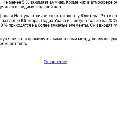
н. Не менее 5 % занимает аммиак. Кроме них в атмосфере о
цетилен и, видимо, водяной пар.
рана и Нептуна отличается от такового у Юпитера. Это и по
раз легче Юпитера. Недра Урана и Нептуна только на 20 % 
0 % приходятся на более тяжелые элементы. Они входят г
ептун являются промежуточными телами между «полузвезд
земного типа.
Оглавление