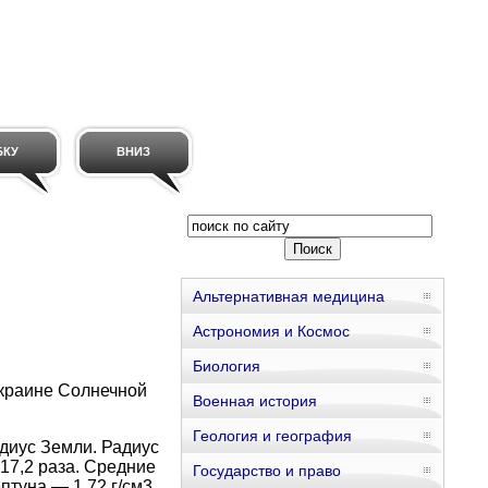
БКУ
ВНИЗ
Альтернативная медицина
Астрономия и Космос
Биология
окраине Солнечной
Военная история
Геология и география
адиус Земли. Радиус
 17,2 раза. Средние
Государство и право
птуна — 1,72 г/см3.