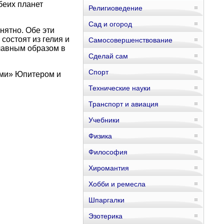
беих планет
Религиоведение
Сад и огород
нятно. Обе эти
состоят из гелия и
Самосовершенствование
лавным образом в
Сделай сам
Спорт
ами» Юпитером и
Технические науки
Транспорт и авиация
Учебники
Физика
Философия
Хиромантия
Хобби и ремесла
Шпаргалки
Эзотерика