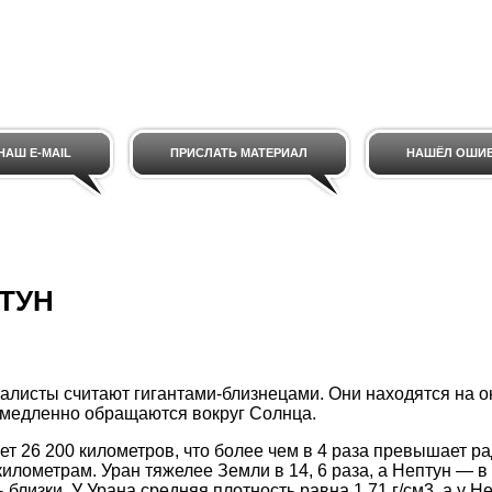
НАШ E-MAIL
ПРИСЛАТЬ МАТЕРИАЛ
НАШЁЛ ОШИ
ПТУН
алисты считают гигантами-близнецами. Они находятся на 
 медленно обращаются вокруг Солнца.
ет 26 200 километров, что более чем в 4 раза превышает р
илометрам. Уран тяжелее Земли в 14, 6 раза, а Нептун — в
 близки. У Урана средняя плотность равна 1,71 г/см3, а у Не