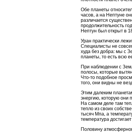
Обе планеты относител
часов, а на Нептуне о
различается существен
продолжительность года
Нептун был открыт в 18
Уран практически лежит
Специалисты не совсем
худа без добра: мы с
планеты, то есть всю 
При наблюдении с Земл
полосы, которые вытян
Что-то подобное просм
того, они видны не ве
Этим далеким планетам
энергию, которую они п
На самом деле там тепл
тепло из своих собстве
тысяч Мпа, а температу
температура достигает
Половину атмосферног