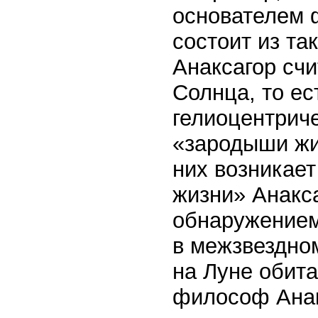
основателем 
состоит из та
Анаксагор счи
Солнца, то ес
гелиоцентриче
«зародыши жи
них возникает
жизни» Анакса
обнаружением
в межзвездном
на Луне обита
философ Анак